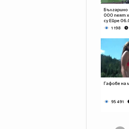
Българино 
000 пеят х
су Ейре 06
1 198
Гафове на 
95 491