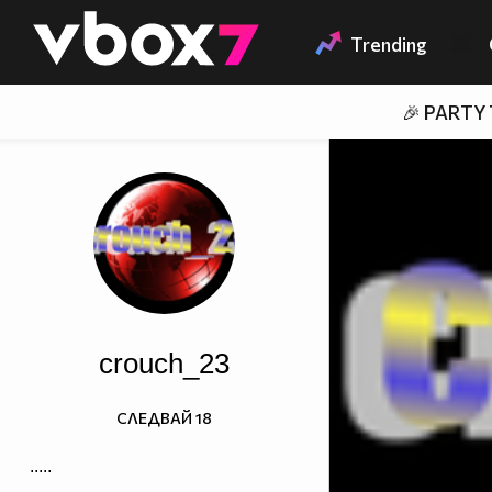
Member of
👾
Trending
🎉 PARTY
crouch_23
СЛЕДВАЙ
18
.....