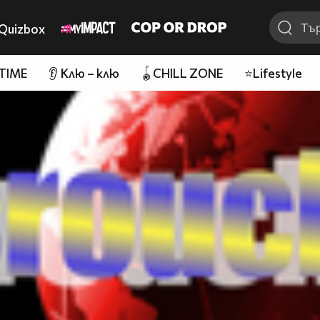
Quizbox
 TIME
👂 Клю – клю
🪀CHILL ZONE
⭐Lifestyle