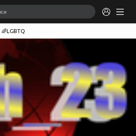
🌈LGBTQ