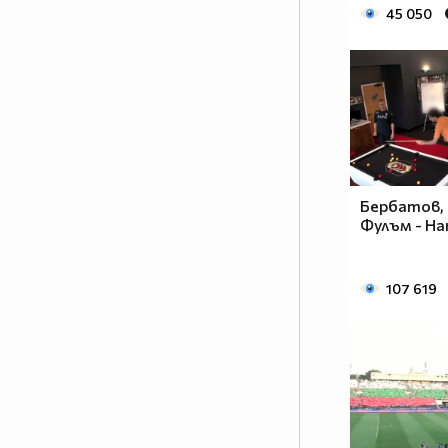
45 050
Бербатов,
Фулъм - Ha
107 619