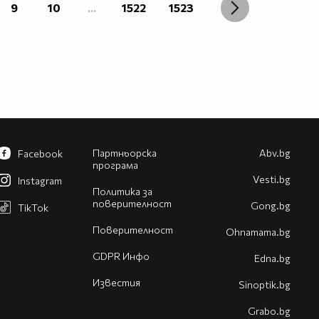
9
10
...
1522
1523
Партньорска
Abv.bg
Facebook
програма
Vesti.bg
Instagram
Политика за
поверителност
Gong.bg
TikTok
Поверителност
Оhnamama.bg
GDPR Инфо
Edna.bg
Известия
Sinoptik.bg
Grabo.bg