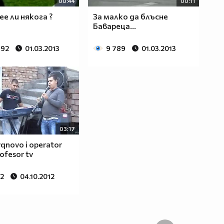
00:44
00:11
ее ли някога ?
За малко да блъсне
Бавареца...
792
01.03.2013
9 789
01.03.2013
03:17
vqnovo i operator
rofesor tv
62
04.10.2012