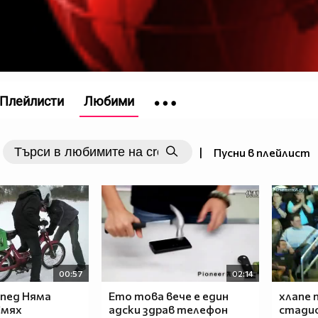
Плейлисти
Любими
|
Пусни в плейлист
00:57
02:14
пед Няма
Ето това вече е един
хлапе 
Смях
адски здрав телефон
стадио