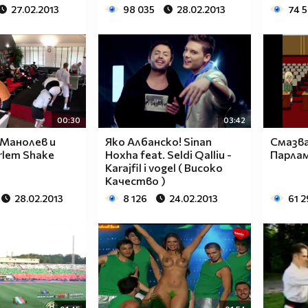
27.02.2013
98 035
28.02.2013
74 
00:30
03:42
 Манолев и
Яко Албанско! Sinan
Смазва
rlem Shake
Hoxha feat. Seldi Qalliu -
Парла
Karajfil i vogel ( Високо
Качество )
28.02.2013
8 126
24.02.2013
61 