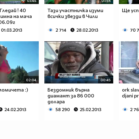
01:45
01:54
Гледай ! 40
Тази участничка изуми
Ще усп
имна на мача
всички звезди в Чили
.06.09г
01.03.2013
2 714
28.02.2013
70 
02:04
00:45
момичета :)
Бездомник върна
ork sla
диамант за 86 000
djani p
долара
24.02.2013
58 290
25.02.2013
2 7