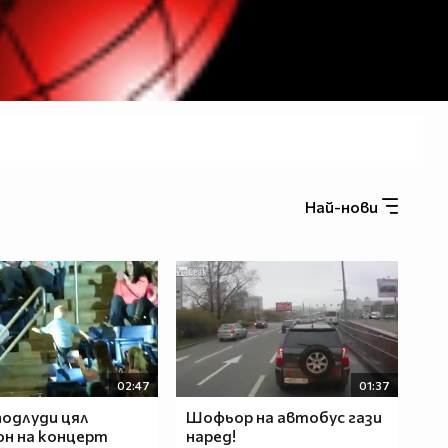
Най-нови
02:47
01:37
подлуди цял
Шофьор на автобус гази
н на концерт
наред!