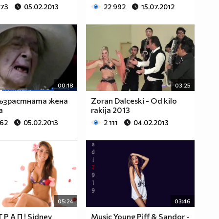
373
05.02.2013
22 992
15.07.2012
00:18
03:25
възрастната жена
Zoran Dalceski - Od kilo
а
rakija 2013
362
05.02.2013
2 111
04.02.2013
05:24
03:46
 Р А П ! Sidney
Music Young Piff & Sandor -