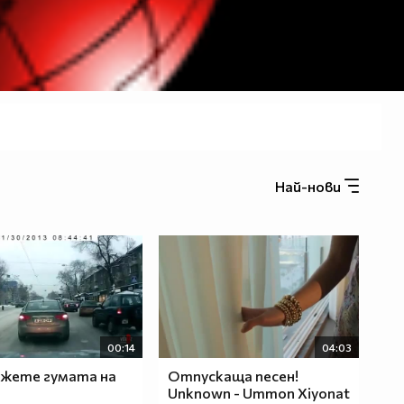
Най-нови
00:14
04:03
ежете гумата на
Отпускаща песен!
Unknown - Ummon Xiyonat