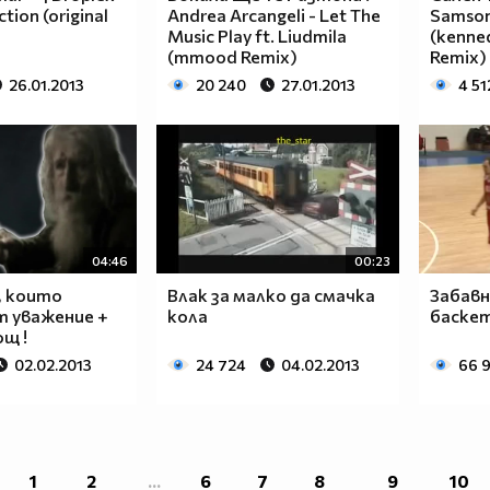
ction (original
Andrea Arcangeli - Let The
Samson
Music Play ft. Liudmila
(kenned
(mmood Remix)
Remix)
26.01.2013
20 240
27.01.2013
4 51
04:46
00:23
, които
Влак за малко да смачка
Забавн
т уважение +
кола
баске
ощ !
02.02.2013
24 724
04.02.2013
66 
1
2
...
6
7
8
9
10