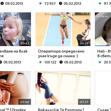
09.02.2013
72 937
05.02.2013
97 
00:42
00:26
чване на влак
Оператора определено
Най - 
те
знае къде да снима :)
в свет
05.02.2013
130 122
05.02.2013
20 
07:00
07:27
al ™ | Droplex
Вокалa Ще Те Разтопи !
Силен Т