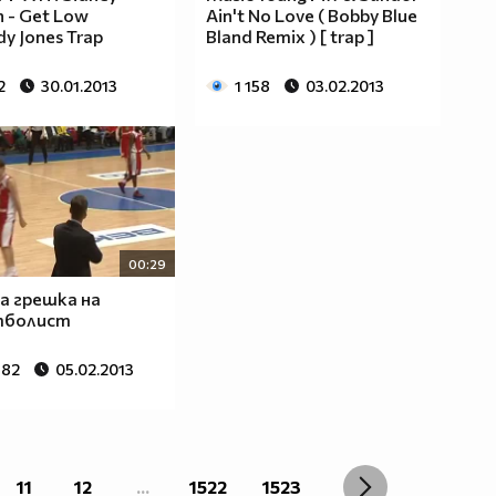
 - Get Low
Ain't No Love ( Bobby Blue
y Jones Trap
Bland Remix ) [ trap ]
2
30.01.2013
1 158
03.02.2013
00:29
а грешка на
тболист
982
05.02.2013
11
12
...
1522
1523