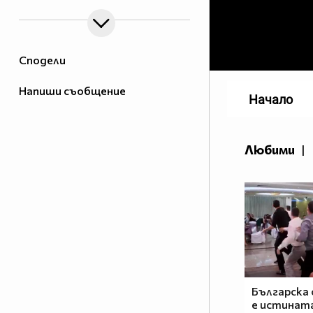
Сподели
Напиши съобщение
Начало
Любими
|
Българска
е истината