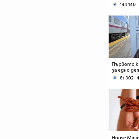
144 140
Първото ка
за едно де
81 002
House Minim