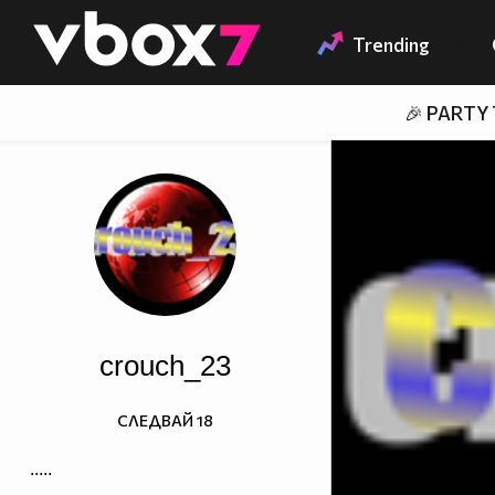
Member of
👾
Trending
🎉 PARTY
crouch_23
СЛЕДВАЙ
18
.....