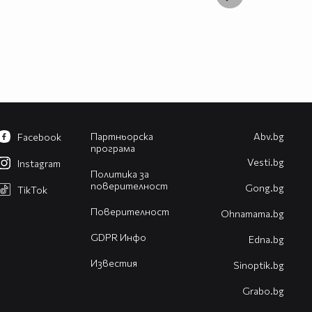
Партньорска
Abv.bg
Facebook
програма
Vesti.bg
Instagram
Политика за
поверителност
Gong.bg
TikTok
Поверителност
Оhnamama.bg
GDPR Инфо
Edna.bg
Известия
Sinoptik.bg
Grabo.bg