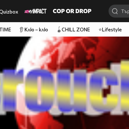
Quizbox
 TIME
👂 Клю – клю
🪀CHILL ZONE
⭐Lifestyle