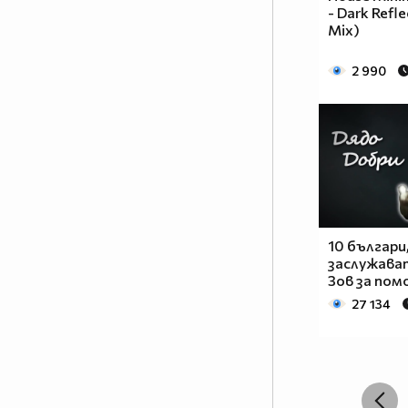
- Dark Refle
Mix)
2 990
10 българи
заслужава
Зов за пом
27 134