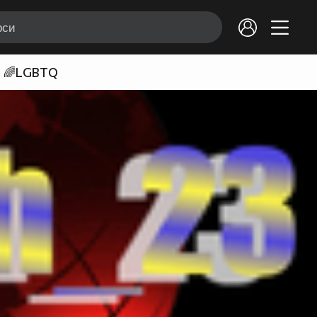
🌈LGBTQ