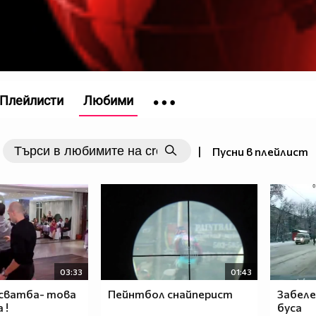
Плейлисти
Любими
|
Пусни в плейлист
03:33
01:43
 сватба- това
Пейнтбол снайперист
Забел
 !
буса