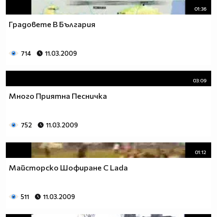
01:36
Градовете В България
714
11.03.2009
03:09
Много Приятна Песничка
752
11.03.2009
01:12
Майсторско Шофиране С Lada
511
11.03.2009