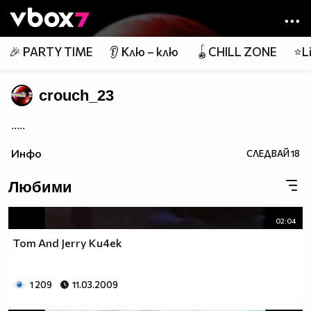
Member of
👾
🎉 PARTY TIME
👂 Клю – клю
🪀CHILL ZONE
⭐Li
crouch_23
.....
Инфо
СЛЕДВАЙ
18
Любими
02:04
Tom And Jerry Ku4ek
1 209
11.03.2009