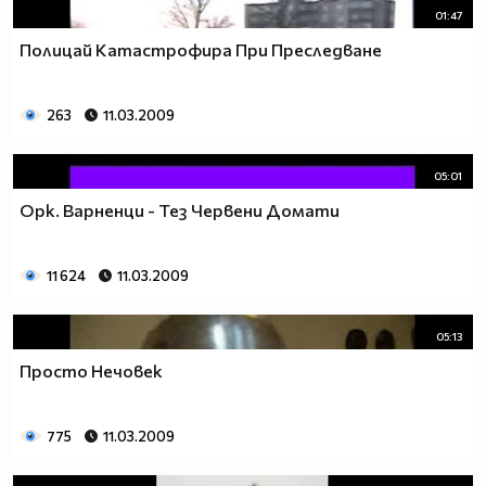
01:47
Полицай Катастрофира При Преследване
263
11.03.2009
05:01
Орк. Варненци - Тез Червени Домати
11 624
11.03.2009
05:13
Просто Нечовек
775
11.03.2009