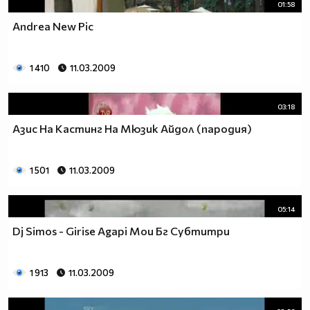
01:58
Andrea New Pic
1 410
11.03.2009
03:18
Aзис На Кастинг На Мюзик Айдол (пародия)
1 501
11.03.2009
05:14
Dj Simos - Girise Agapi Mou Бг Субтитри
1 913
11.03.2009