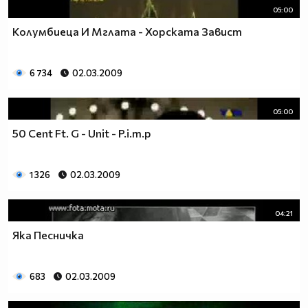
05:00
Колумбиеца И Мглата - Хорската Завист
6 734
02.03.2009
05:00
50 Cent Ft. G - Unit - P.i.m.p
1 326
02.03.2009
04:21
Яка Песничка
683
02.03.2009