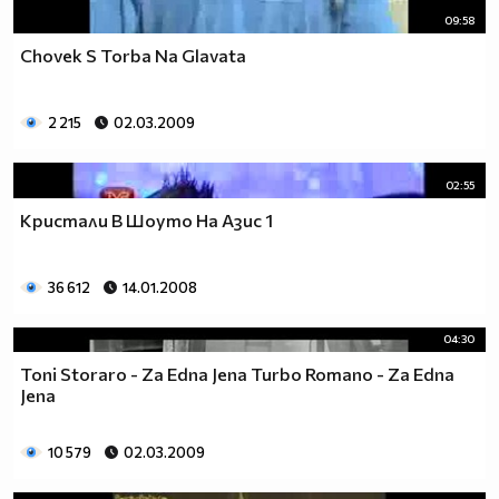
09:58
Chovek S Torba Na Glavata
2 215
02.03.2009
02:55
Кристали В Шоуто На Азис 1
36 612
14.01.2008
04:30
Toni Storaro - Za Edna Jena Turbo Romano - Za Edna
Jena
10 579
02.03.2009