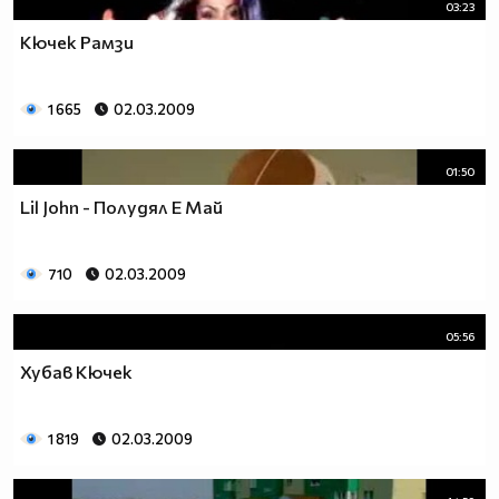
03:23
Кючек Рамзи
1 665
02.03.2009
01:50
Lil John - Полудял Е Май
710
02.03.2009
05:56
Хубав Кючек
1 819
02.03.2009