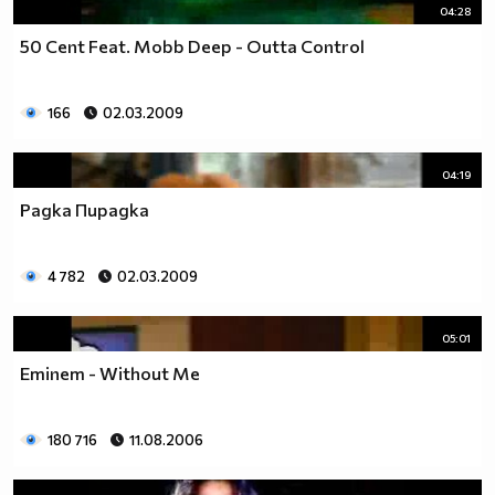
04:28
50 Cent Feat. Mobb Deep - Outta Control
166
02.03.2009
04:19
Радка Пирадка
4 782
02.03.2009
05:01
Eminem - Without Me
180 716
11.08.2006