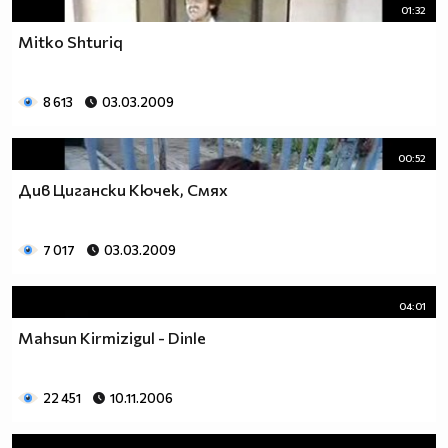
01:32
Mitko Shturiq
8 613
03.03.2009
00:52
Див Цигански Кючек, Смях
7 017
03.03.2009
04:01
Mahsun Kirmizigul - Dinle
22 451
10.11.2006