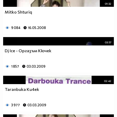
01:32
Mitko Shturiq
9 084
16.05.2008
03:57
Dj Ice - Оргазъм Кючеk
1 857
03.03.2009
02:42
Taranbuka Ku4ek
3 977
03.03.2009