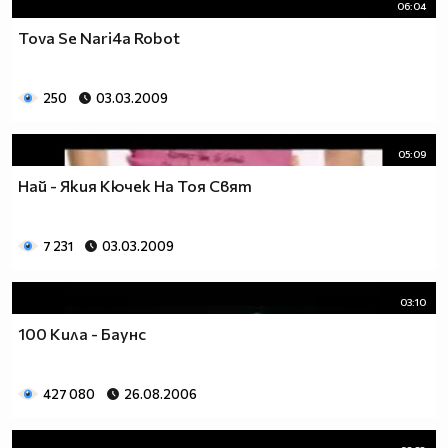
06:04
Tova Se Nari4a Robot
250
03.03.2009
05:09
Най - Якия Кючек На Тоя Свят
7 231
03.03.2009
03:10
100 Кила - Баунс
427 080
26.08.2006