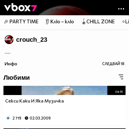
Member of
👾
🎉 PARTY TIME
👂 Клю – клю
🪀CHILL ZONE
⭐Li
crouch_23
.....
Инфо
СЛЕДВАЙ
18
Любими
04:55
Секси Каки И Яка Музичкa
2 719
02.03.2009