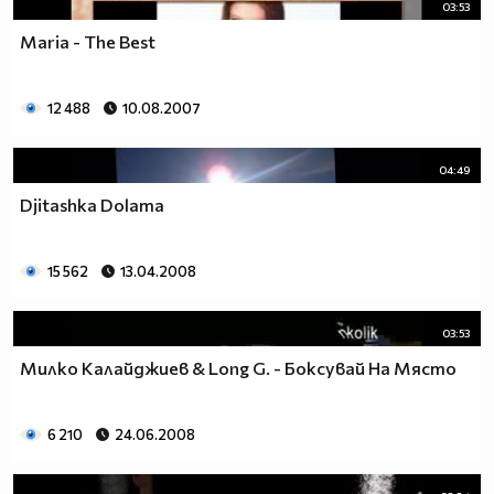
03:53
Mariа - The Best
12 488
10.08.2007
04:49
Djitashka Dolama
15 562
13.04.2008
03:53
Милко Калайджиев & Long G. - Боксувай На Място
6 210
24.06.2008