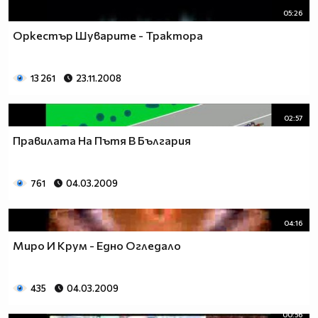
05:26
Оркестър Шуварите - Трактора
13 261
23.11.2008
02:57
Правилата На Пътя В България
761
04.03.2009
04:16
Миро И Крум - Едно Огледало
435
04.03.2009
00:56