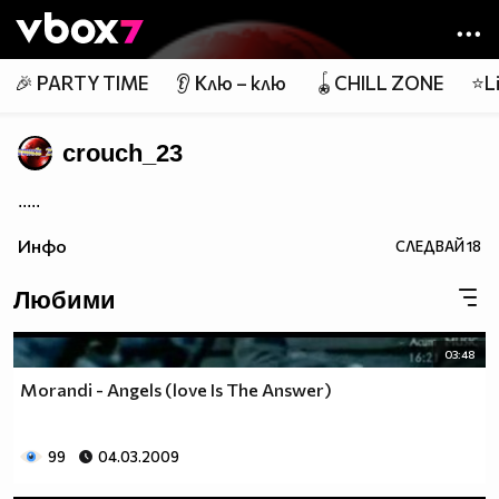
Member of
👾
🎉 PARTY TIME
👂 Клю – клю
🪀CHILL ZONE
⭐Li
crouch_23
.....
Инфо
СЛЕДВАЙ
18
Любими
03:48
Morandi - Angels (love Is The Answer)
99
04.03.2009