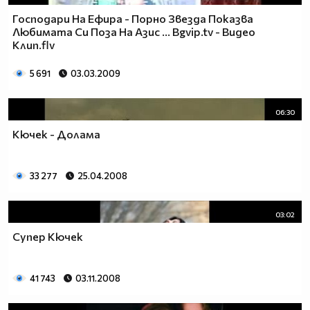
Господари На Ефира - Порно Звезда Показва
Любимата Си Поза На Азис ... Bgvip.tv - Видео
Клип.flv
5 691
03.03.2009
06:30
Кючек - Долама
33 277
25.04.2008
03:02
Супер Кючек
41 743
03.11.2008