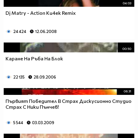
04:03
Dj Matry - Action Ku4ek Remix
24 424
12.06.2008
00:50
Каране На Ръба На Блок
22 135
28.09.2006
06:31
Първият Победител В Страх Дискусионно Студио
Страх С Ники Пънчев!
5 544
03.03.2009