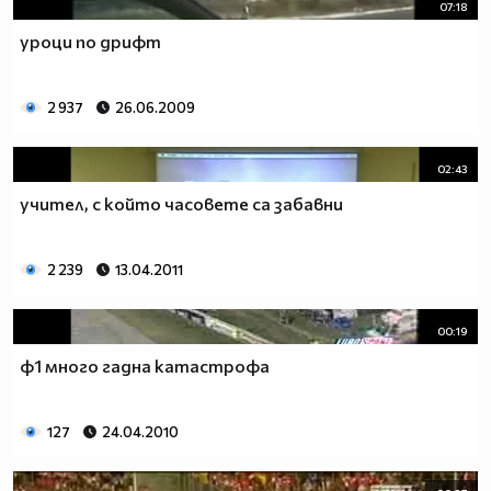
07:18
уроци по дрифт
2 937
26.06.2009
02:43
учител, с който часовете са забавни
2 239
13.04.2011
00:19
ф1 много гадна катастрофа
127
24.04.2010