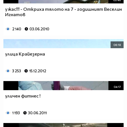
03:46
ужас!!! - Откриха тялото на 7 - годишният Веселин
Игнатов
2 140
03.06.2010
06:18
улица Крайезерна
3 253
15.12.2012
04:17
уличен фитнес !
1 193
30.06.2011