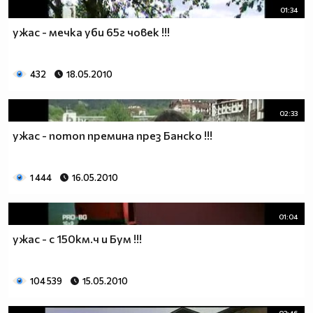
01:34
ужас - мечка уби 65г човек !!!
432
18.05.2010
02:33
ужас - потоп премина през Банско !!!
1 444
16.05.2010
01:04
ужас - с 150км.ч и Бум !!!
104 539
15.05.2010