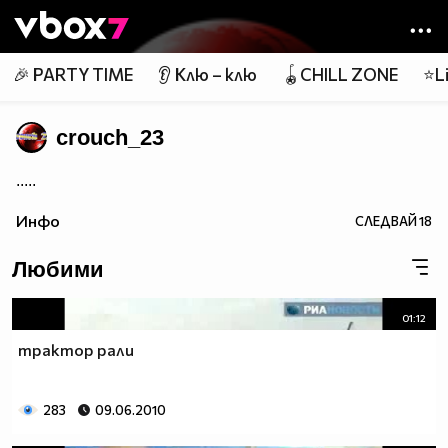
Member of
👾
🎉 PARTY TIME
👂 Клю – клю
🪀CHILL ZONE
⭐Li
crouch_23
.....
Инфо
СЛЕДВАЙ
18
Любими
01:12
трактор рали
283
09.06.2010