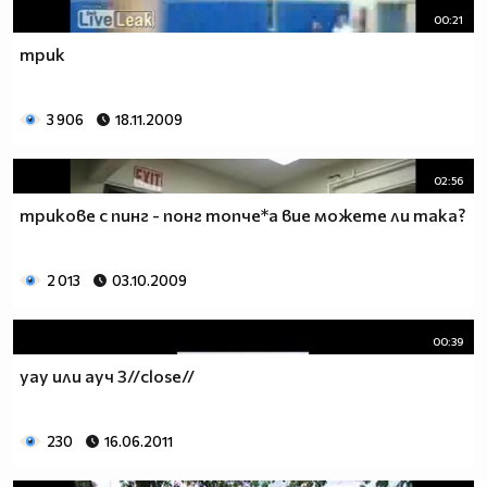
00:21
трик
3 906
18.11.2009
02:56
трикове с пинг - понг топче*а вие можете ли така?
2 013
03.10.2009
00:39
уау или ауч 3//close//
230
16.06.2011