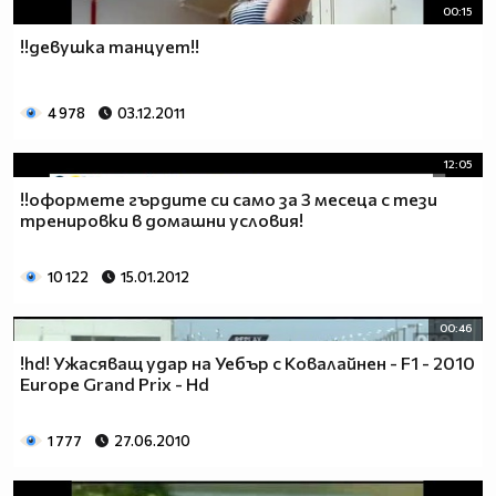
00:15
!!девушка танцует!!
4 978
03.12.2011
12:05
!!оформете гърдите си само за 3 месеца с тези
тренировки в домашни условия!
10 122
15.01.2012
00:46
!hd! Ужасяващ удар на Уебър с Ковалайнен - F1 - 2010
Europe Grand Prix - Hd
1 777
27.06.2010