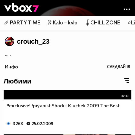
Member of
👾
🎉 PARTY TIME
👂 Клю – клю
🪀CHILL ZONE
⭐Li
crouch_23
.....
Инфо
СЛЕДВАЙ
18
Любими
07:39
!!!exclusive!!!piyanist Shadi - Kiuchek 2009 The Best
3 268
25.02.2009