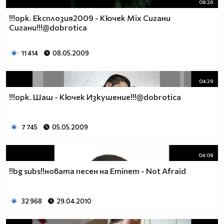
08:26
!!!орк. Експлозия2009 - Кючек Mix Сигани
Сигани!!!@dobrotica
11 414
08.05.2009
04:29
!!!орк. Шаш - Кючек Изкушение!!!@dobrotica
7 745
05.05.2009
04:09
!!bg subs!!новата песен на Eminem - Not Afraid
32 968
29.04.2010