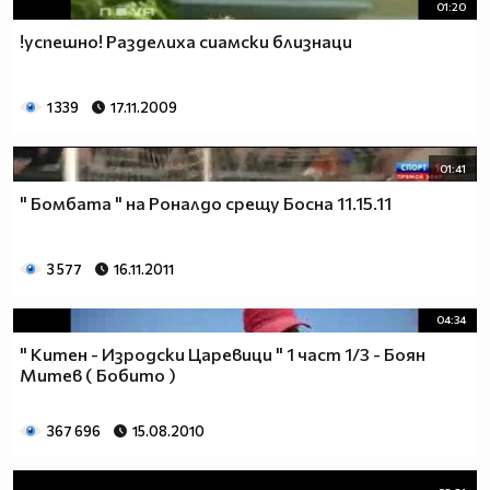
01:20
!успешно! Разделиха сиамски близнаци
1 339
17.11.2009
01:41
" Бомбата " на Роналдо срещу Босна 11.15.11
3 577
16.11.2011
04:34
" Китен - Изродски Царевици " 1 част 1/3 - Боян
Митев ( Бобито )
367 696
15.08.2010