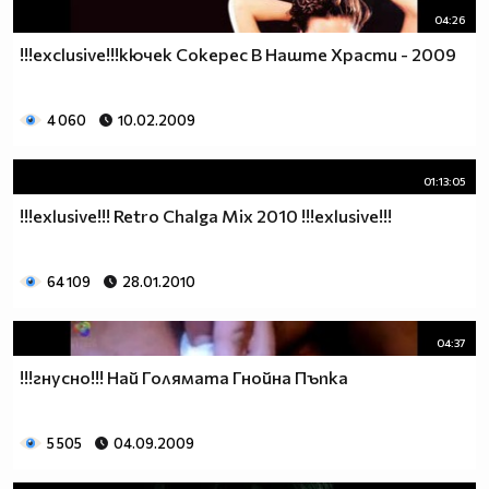
04:26
!!!exclusive!!!кючек Сокерес В Наште Храсти - 2009
4 060
10.02.2009
01:13:05
!!!exlusive!!! Retro Chalga Mix 2010 !!!exlusive!!!
64 109
28.01.2010
04:37
!!!гнусно!!! Най Голямата Гнойна Пъпка
5 505
04.09.2009