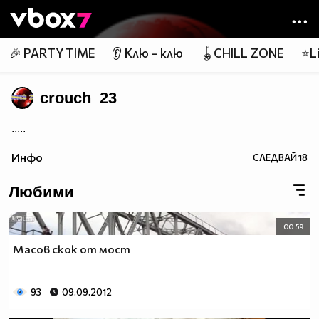
Member of
👾
🎉 PARTY TIME
👂 Клю – клю
🪀CHILL ZONE
⭐Li
crouch_23
.....
Инфо
СЛЕДВАЙ
18
Любими
00:59
Масов скок от мост
93
09.09.2012