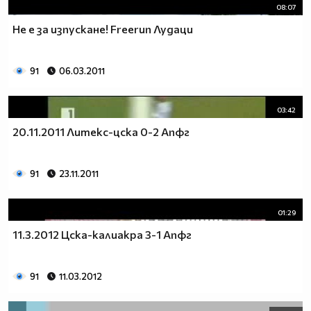
08:07
He е за изпускане! Freerun Лудаци
91
06.03.2011
03:42
20.11.2011 Литекс-цска 0-2 Апфг
91
23.11.2011
01:29
11.3.2012 Цска-калиакра 3-1 Апфг
91
11.03.2012