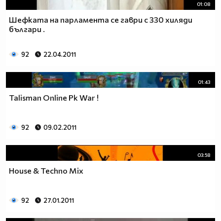
01:08
Шефката на парламента се гаври с 330 хиляди
българи .
92
22.04.2011
01:43
Talisman Online Pk War !
92
09.02.2011
03:58
House & Techno Mix
92
27.01.2011