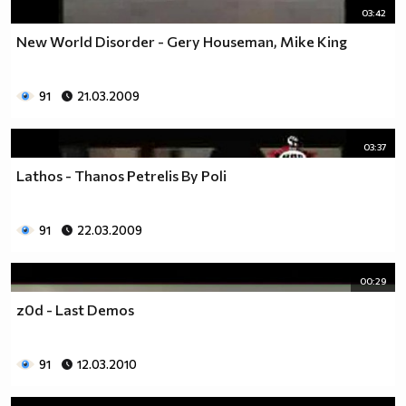
03:42
New World Disorder - Gery Houseman, Mike King
91
21.03.2009
03:37
Lathos - Thanos Petrelis By Poli
91
22.03.2009
00:29
z0d - Last Demos
91
12.03.2010