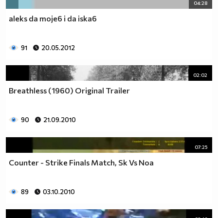
04:28
aleks da moje6 i da iska6
91
20.05.2012
02:02
Breathless (1960) Original Trailer
90
21.09.2010
07:25
Counter - Strike Finals Match, Sk Vs Noa
89
03.10.2010