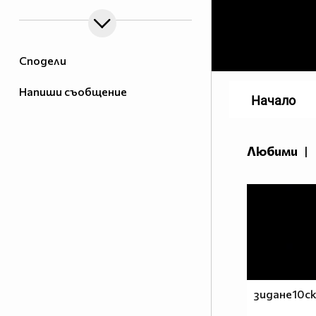
Сподели
Напиши съобщение
Начало
Любими
|
зидане10с