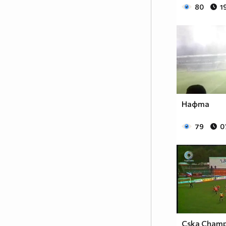
80
1
Нафта
79
0
Cska Champ