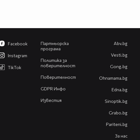
Партньорска
Abv.bg
Facebook
програма
Vesti.bg
Instagram
Политика за
поверителност
Gong.bg
TikTok
Поверителност
Оhnamama.bg
GDPR Инфо
Edna.bg
Известия
Sinoptik.bg
Grabo.bg
Pariteni.bg
За нас