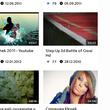
12.06.2011
79
05.09.2011
03:57
03:33
hek 2011 - Youtube
Step Up 3d Battle of Gwai
Hd
12.01.2012
77
28.12.2010
08:16
04:56
 на най-големите и
Страшен Кючек