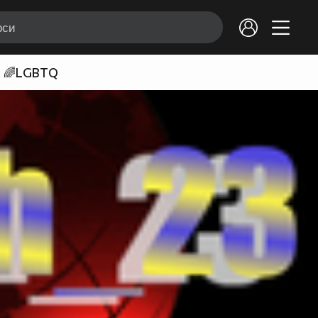
🌈LGBTQ