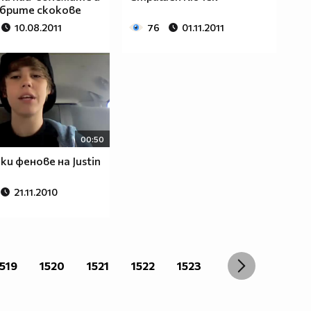
брите скокове
10.08.2011
76
01.11.2011
00:50
ки фенове на Justin
21.11.2010
519
1520
1521
1522
1523