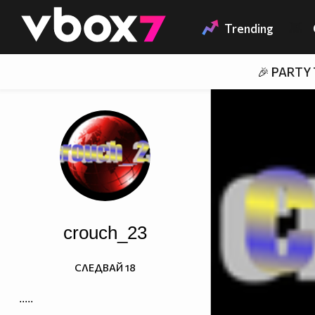
Member of
👾
Trending
🎉 PARTY
crouch_23
СЛЕДВАЙ
18
.....