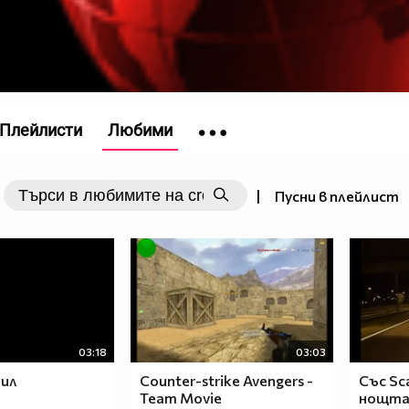
Плейлисти
Любими
|
Пусни в плейлист
03:18
03:03
кил
Counter-strike Avengers -
Със Sc
Team Movie
нощта 