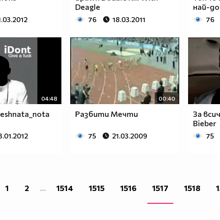
Deagle
най-до
1.03.2012
76
18.03.2011
76
04:48
00:40
greshnata_nota
Разбити Мечти
За всич
Bieber
3.01.2012
75
21.03.2009
75
1
2
...
1514
1515
1516
1517
1518
1