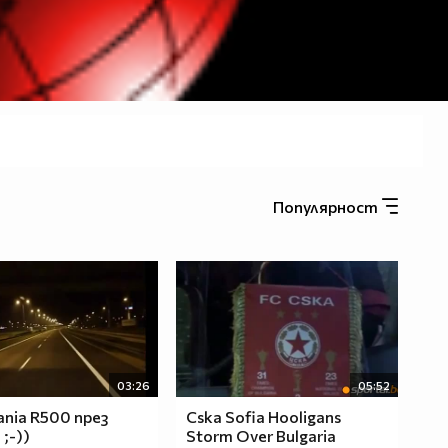
Популярност
03:26
05:52
ania R500 през
Cska Sofia Hooligans
;-))
Storm Over Bulgaria