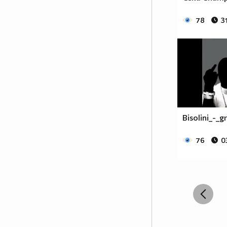
78
3
Bisolini_-_
76
0