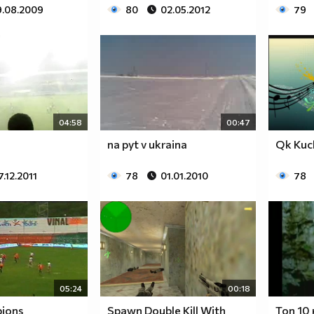
9.08.2009
80
02.05.2012
79
04:58
00:47
na pyt v ukraina
Qk Kuc
7.12.2011
78
01.01.2010
78
05:24
00:18
ions
Spawn Double Kill With
Топ 10