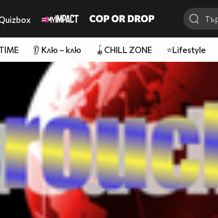
Quizbox
 TIME
👂 Клю – клю
🪀CHILL ZONE
⭐Lifestyle