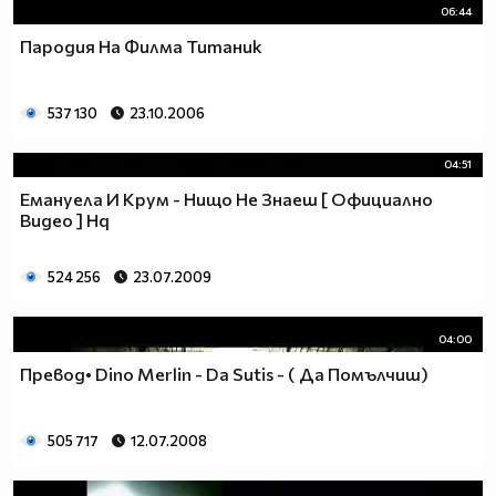
06:44
Пародия На Филма Титаник
537 130
23.10.2006
04:51
Емануела И Крум - Нищо Не Знаеш [ Официално
Видео ] Hq
524 256
23.07.2009
04:00
Превод• Dino Merlin - Da Sutis - ( Да Помълчиш)
505 717
12.07.2008