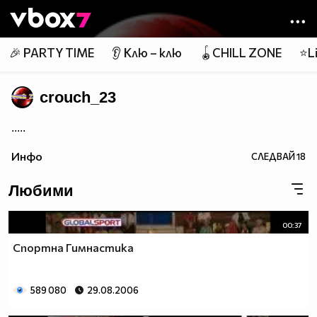
Member of
👾
🎉 PARTY TIME
👂 Клю – клю
🪀CHILL ZONE
⭐Li
crouch_23
.....
Инфо
СЛЕДВАЙ
18
Любими
00:37
Спортна Гимнастика
589 080
29.08.2006