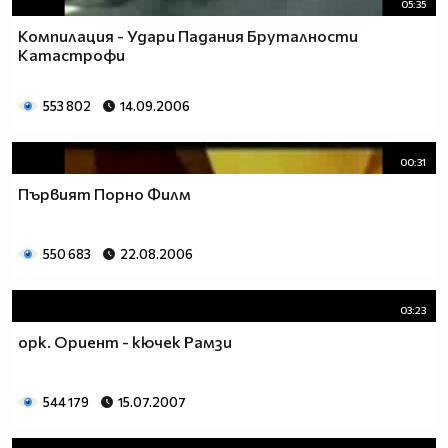
05:35
Компилация - Удари Падания Бруталности
Катастрофи
553 802
14.09.2006
00:31
Първият Порно Филм
550 683
22.08.2006
03:23
орк. Ориент - кючек Рамзи
544 179
15.07.2007