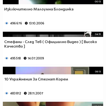
00:13
Изключително Малоумна Блондинка
496 676
13.10.2006
04:51
Стефани - След Теб ( Официално Видео ) [ Високо
Качество ]
495 518
14.07.2009
06:13
10 Упражнения За Стегнат Корем
483 812
28.11.2007