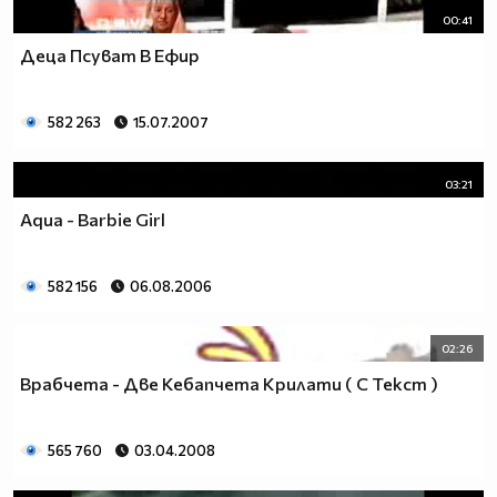
00:41
Деца Псуват В Ефир
582 263
15.07.2007
03:21
Aqua - Barbie Girl
582 156
06.08.2006
02:26
Врабчета - Две Кебапчета Крилати ( С Текст )
565 760
03.04.2008