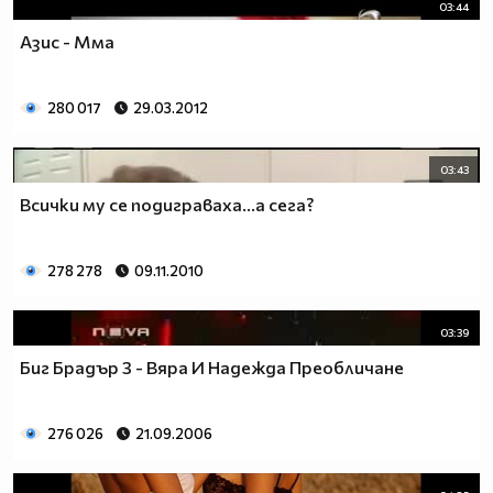
03:44
Азис - Мма
280 017
29.03.2012
03:43
Всички му се подиграваха...а сега?
278 278
09.11.2010
03:39
Биг Брадър 3 - Вяра И Надежда Преобличане
276 026
21.09.2006