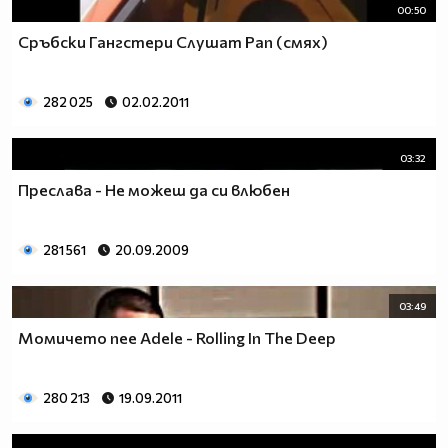
00:50
Сръбски Гангстери Слушат Рап (смях)
282 025
02.02.2011
03:32
Преслава - Не можеш да си влюбен
281 561
20.09.2009
03:49
Момичето пее Adele - Rolling In The Deep
280 213
19.09.2011