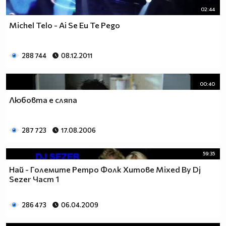
02:44
Michel Telo - Ai Se Eu Te Pego
288 744
08.12.2011
00:40
Любовта е сляпа
287 723
17.08.2006
59:35
Най - Големите Ретро Фолк Хитове Mixed By Dj
Sezer Част 1
286 473
06.04.2009