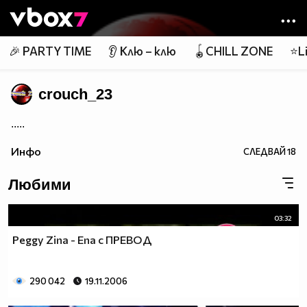
Member of
👾
🎉 PARTY TIME
👂 Клю – клю
🪀CHILL ZONE
⭐Li
crouch_23
.....
Инфо
СЛЕДВАЙ
18
Любими
03:32
Peggy Zina - Ena с ПРЕВОД
290 042
19.11.2006