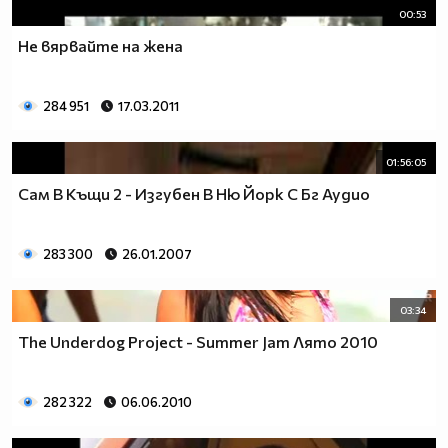
00:53
Не вярвайте на жена
284 951
17.03.2011
01:56:05
Сам В Къщи 2 - Изгубен В Ню Йорк С Бг Аудио
283 300
26.01.2007
03:34
The Underdog Project - Summer Jam Лято 2010
282 322
06.06.2010