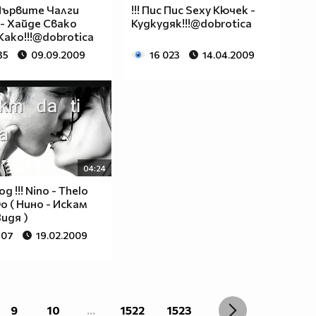
 Първите Чалги
!!! Пис Пис Sexy Кючек -
- Хайде Свако
Кудкудяк!!!@dobrotica
Како!!!@dobrotica
35
09.09.2009
16 023
14.04.2009
04:24
од !!! Nino - Thelo
o ( Нино - Искам
Видя )
907
19.02.2009
9
10
...
1522
1523