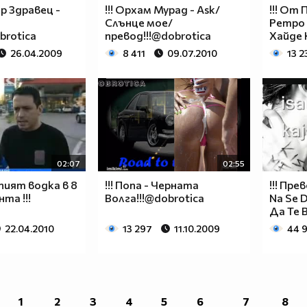
р Здравец -
!!! Орхам Мурад - Ask/
!!! От
Слънце мое/
Ретро 
brotica
превод!!!@dobrotica
Хайде 
26.04.2009
8 411
09.07.2010
13 2
02:07
02:55
 пият водка в 8
!!! Попа - Черната
!!! Прев
та !!!
Волга!!!@dobrotica
Na Se D
Да Те 
22.04.2010
13 297
11.10.2009
44 
1
2
3
4
5
6
7
8