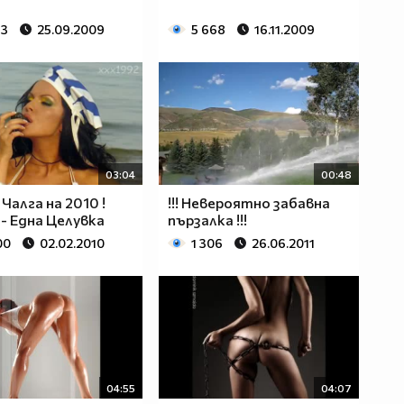
63
25.09.2009
5 668
16.11.2009
03:04
00:48
 - Чалга на 2010 !
!!! Невероятно забавна
 - Една Целувка
пързалка !!!
00
02.02.2010
1 306
26.06.2011
04:55
04:07