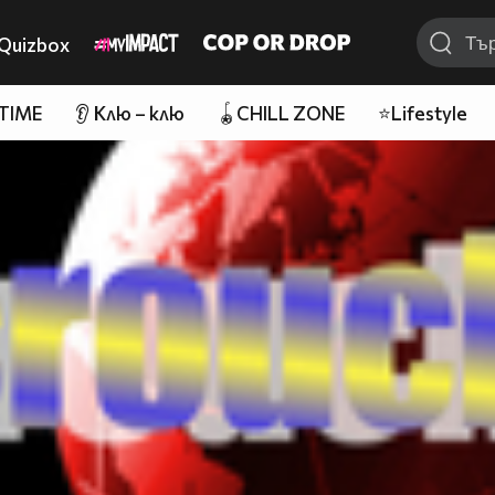
Quizbox
 TIME
👂 Клю – клю
🪀CHILL ZONE
⭐Lifestyle