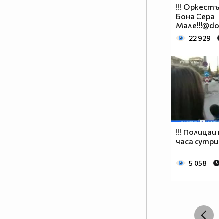
!!! Оркестъ
Бона Сера
Мале!!!@do
22 929
!!! Полицаи
часа сутрин
5 058