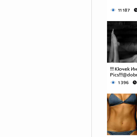
11 187
!!! Кючек И
Pics!!!@dob
1 396