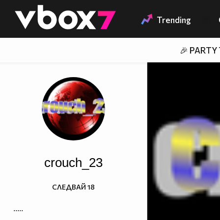
Member of
👾
Trending
🎉 PARTY
crouch_23
СЛЕДВАЙ
18
.....