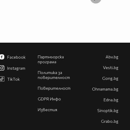
Партньорска
Abv.bg
Facebook
програма
Vesti.bg
Instagram
Политика за
поверителност
Gong.bg
TikTok
Поверителност
Оhnamama.bg
GDPR Инфо
Edna.bg
Известия
Sinoptik.bg
Grabo.bg