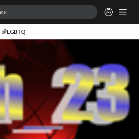
🌈LGBTQ