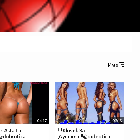
Име
04:17
02:13
ек Asta La
!!! Кючек За
!@dobrotica
Душата!!!@dobrotica