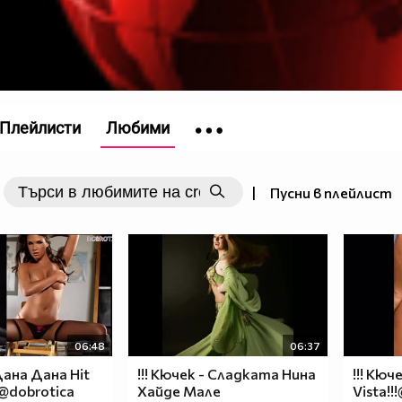
Плейлисти
Любими
|
Пусни в плейлист
06:48
06:37
 Дана Дана Hit
!!! Кючек - Сладката Нина
!!! Кюч
!@dobrotica
Хайде Мале
Vista!!