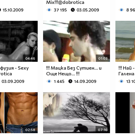
Mix!!!@dobrotica
15.10.2009
37 195
03.05.2009
8 9
04:46
01:03
нфузия - Sexy
!!! Мацка Без Сутиен... и
!!! Най
rotica
Още Нещо... !!!
Галена
03.09.2009
1 445
14.09.2009
13 1
02:58
07:16