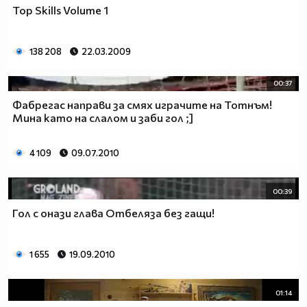
Top Skills Volume 1
138 208
22.03.2009
00:37
Фабрегас направи за смях играчите на Тотнъм!
Мина като на слалом и заби гол ;]
4 109
09.07.2010
00:39
Гол с онази глава Отбеляза без гащи!
1 655
19.09.2010
01:14