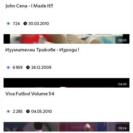
John Cena - I Made It!!
724
30.03.2010
03:30
Изумителни Трикове - Изроди !
6 959
26.12.2009
04:05
Viva Futbol Volume 54
2 285
04.05.2010
03:24