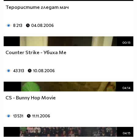
Терористите гледат мач
8 213
04.08.2006
00:15
Counter Strike - Убиха Ме
43 313
10.08.2006
04:14
CS - Bunny Hop Movie
13 531
11.11.2006
04:15