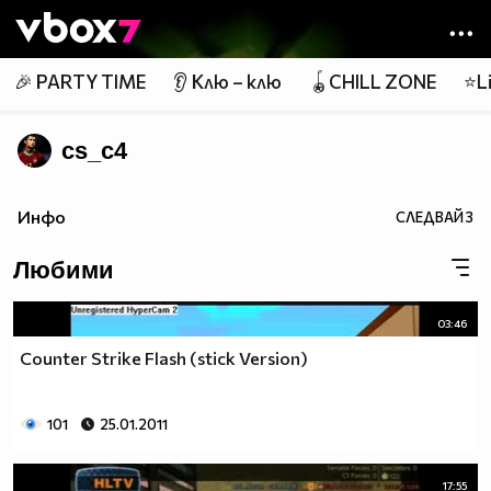
Member of
👾
🎉 PARTY TIME
👂 Клю – клю
🪀CHILL ZONE
⭐Li
cs_c4
Инфо
СЛЕДВАЙ
3
Любими
03:46
Counter Strike Flash (stick Version)
101
25.01.2011
17:55