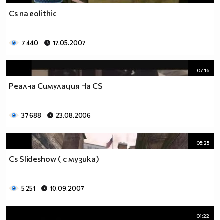
Cs na eolithic
7 440
17.05.2007
07:16
Реална Симулация На CS
37 688
23.08.2006
05:25
Cs Slideshow ( c музика)
5 251
10.09.2007
01:22