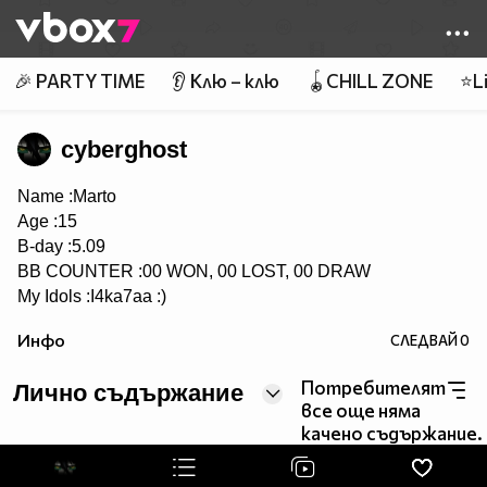
Member of
👾
🎉 PARTY TIME
👂 Клю – клю
🪀CHILL ZONE
⭐Li
cyberghost
Name :Marto
Age :15
B-day :5.09
BB COUNTER :00 WON, 00 LOST, 00 DRAW
My Idols :I4ka7aa :)
Инфо
СЛЕДВАЙ
0
Потребителят
Лично съдържание
все още няма
качено съдържание.