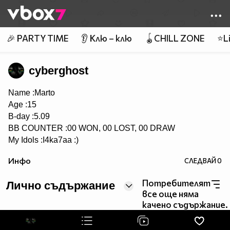
Member of
👾
🎉 PARTY TIME
👂 Клю – клю
🪀CHILL ZONE
⭐Li
cyberghost
Name :Marto
Age :15
B-day :5.09
BB COUNTER :00 WON, 00 LOST, 00 DRAW
My Idols :I4ka7aa :)
Инфо
СЛЕДВАЙ
0
Потребителят
Лично съдържание
все още няма
качено съдържание.