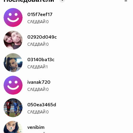
015f7eef17
СЛЕДВАЙ
0
02920d049c
СЛЕДВАЙ
0
03140ba13c
СЛЕДВАЙ
1
ivanak720
СЛЕДВАЙ
0
050ea3465d
СЛЕДВАЙ
0
venibim