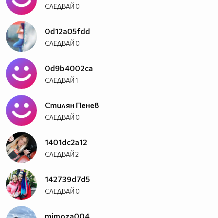
СЛЕДВАЙ
0
0d12a05fdd
СЛЕДВАЙ
0
0d9b4002ca
СЛЕДВАЙ
1
Стилян Пенев
СЛЕДВАЙ
0
1401dc2a12
СЛЕДВАЙ
2
142739d7d5
СЛЕДВАЙ
0
mimoza004