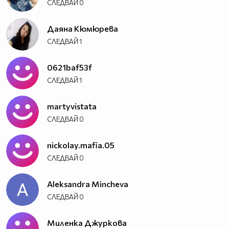
СЛЕДВАЙ
0
Даяна Кюмюрева
СЛЕДВАЙ
1
0621baf53f
СЛЕДВАЙ
1
martyvistata
СЛЕДВАЙ
0
nickolay.mafia.05
СЛЕДВАЙ
0
Aleksandra Mincheva
СЛЕДВАЙ
0
Миленка Джуркова