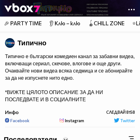
Member of
👾
🎉 PARTY TIME
👂 Клю – клю
🪀CHILL ZONE
⭐Li
Типично
Типично е български комедиен канал за забавни видеа,
включващи сериал, скечове, влогове и още други.
Очаквайте нови видеа всяка седмица и се абонирайте
за да не изпуснете нито едно.
*ВИЖТЕ ЦЯЛОТО ОПИСАНИЕ ЗА ДА НИ
ПОСЛЕДВАТЕ И В СОЦИАЛНИТЕ
МРЕЖИ*
Инфо
СЛЕДВАЙ
8158
Facebook
Instagram
Twitter
Последователи