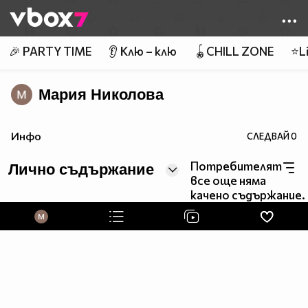
Member of
👾
🎉 PARTY TIME
👂 Клю – клю
🪀CHILL ZONE
⭐Li
Мария Николова
Инфо
СЛЕДВАЙ
0
Потребителят
Лично съдържание
все още няма
качено съдържание.