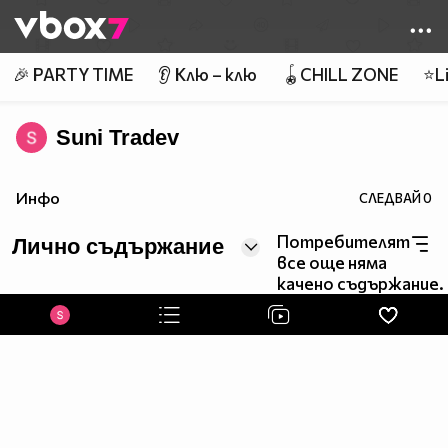
Member of
👾
🎉 PARTY TIME
👂 Клю – клю
🪀CHILL ZONE
⭐Li
Suni Tradev
Инфо
СЛЕДВАЙ
0
Потребителят
Лично съдържание
все още няма
качено съдържание.