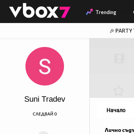
Member of
👾
Trending
🎉 PARTY
Suni Tradev
Начало
СЛЕДВАЙ
0
Лично съд