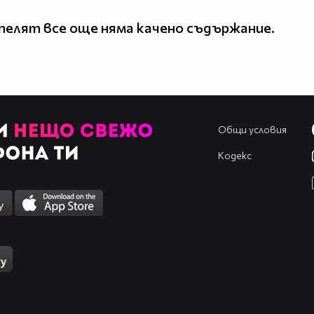
елят все още няма качено съдържание.
Общи условия
Кодекс