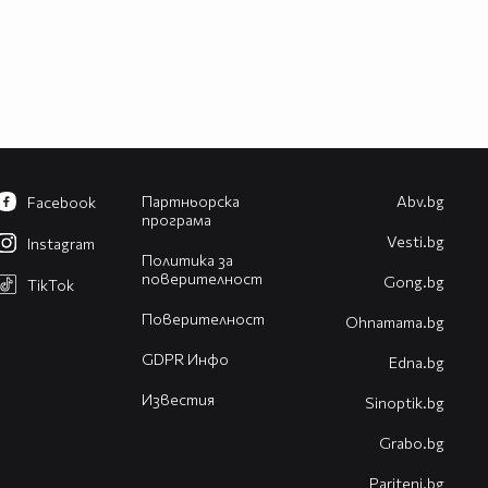
Партньорска
Abv.bg
Facebook
програма
Vesti.bg
Instagram
Политика за
поверителност
Gong.bg
TikTok
Поверителност
Оhnamama.bg
GDPR Инфо
Edna.bg
Известия
Sinoptik.bg
Grabo.bg
Pariteni.bg