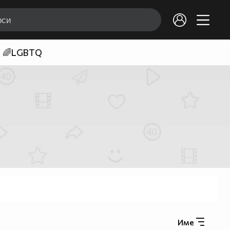
🌈LGBTQ
Име