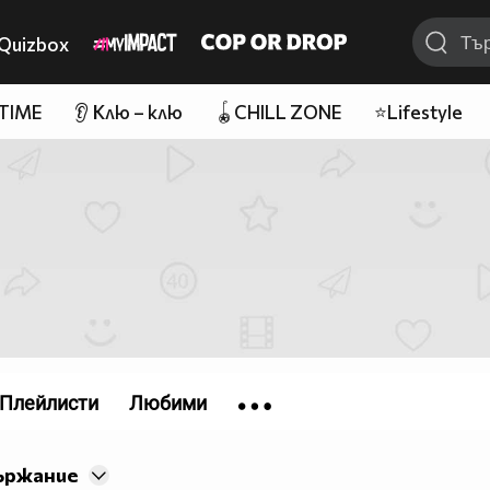
Quizbox
 TIME
👂 Клю – клю
🪀CHILL ZONE
⭐Lifestyle
Плейлисти
Любими
ържание