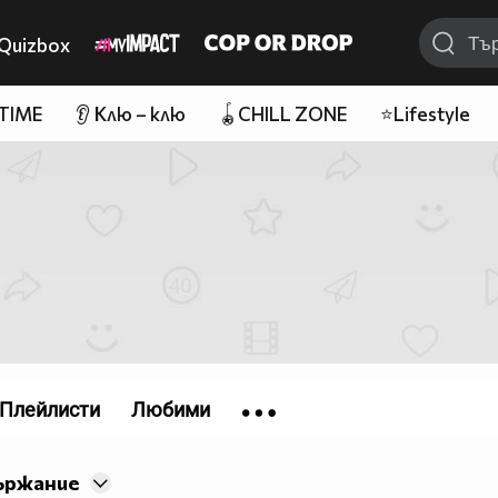
Quizbox
 TIME
👂 Клю – клю
🪀CHILL ZONE
⭐Lifestyle
Плейлисти
Любими
ържание