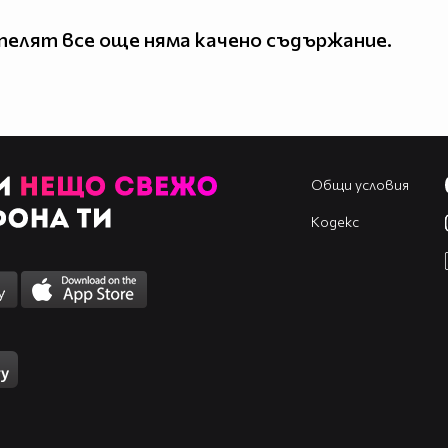
елят все още няма качено съдържание.
Общи условия
Кодекс