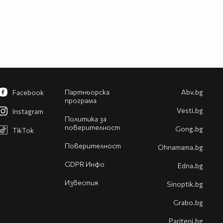
Партньорска
Abv.bg
Facebook
програма
Vesti.bg
Instagram
Политика за
поверителност
Gong.bg
TikTok
Поверителност
Оhnamama.bg
GDPR Инфо
Edna.bg
Известия
Sinoptik.bg
Grabo.bg
Pariteni.bg