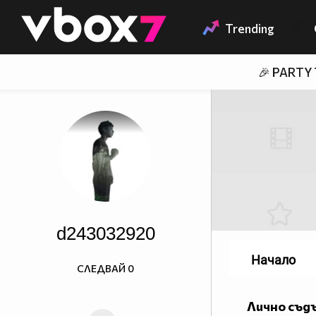
Member of
👾
Trending
🎉 PARTY
d243032920
Начало
СЛЕДВАЙ
0
Лично съд