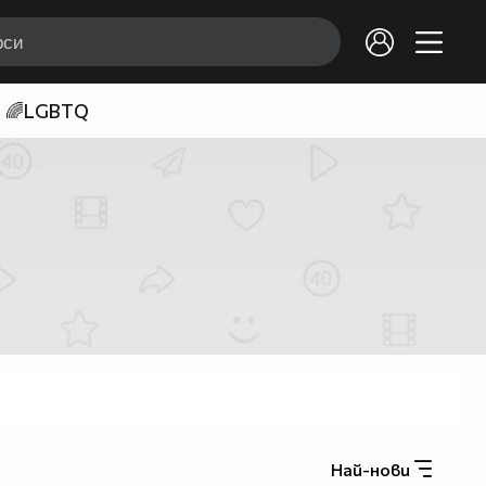
🌈LGBTQ
Най-нови