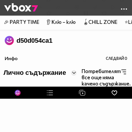
Member of
👾
🎉 PARTY TIME
👂 Клю – клю
🪀CHILL ZONE
⭐Li
d50d054ca1
Инфо
СЛЕДВАЙ
0
Потребителят
Лично съдържание
все още няма
качено съдържание.