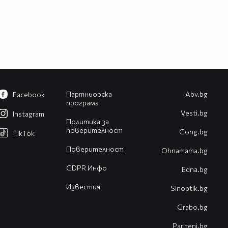
Партньорска
Abv.bg
Facebook
програма
Vesti.bg
Instagram
Политика за
поверителност
Gong.bg
TikTok
Поверителност
Оhnamama.bg
GDPR Инфо
Edna.bg
Известия
Sinoptik.bg
Grabo.bg
Pariteni.bg