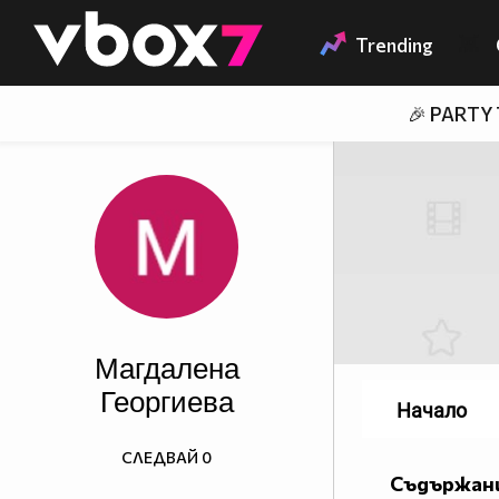
Member of
👾
Trending
🎉 PARTY
Магдалена
Георгиева
Начало
СЛЕДВАЙ
0
Съдържани