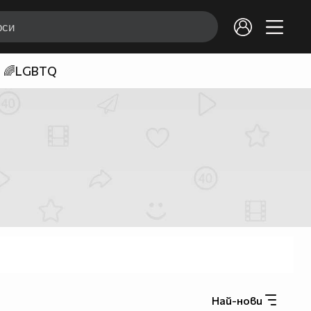
🌈LGBTQ
Най-нови