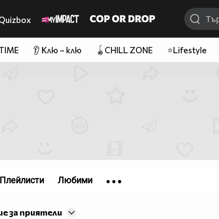
Quizbox
 TIME
👂 Клю – клю
🪀CHILL ZONE
⭐Lifestyle
Плейлисти
Любими
е за приятели