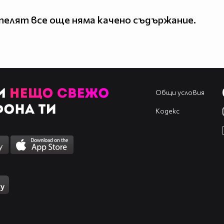
елят все още няма качено съдържание.
Общи условия
Кодекс