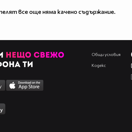
елят все още няма качено съдържание.
Общи условия
Кодекс