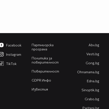
Партньорска
Abv.bg
Facebook
програма
Vesti.bg
Instagram
Политика за
поверителност
Gong.bg
TikTok
Поверителност
Оhnamama.bg
GDPR Инфо
Edna.bg
Известия
Sinoptik.bg
Grabo.bg
Pariteni.bg