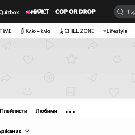
Quizbox
 TIME
👂 Клю – клю
🪀CHILL ZONE
⭐Lifestyle
Плейлисти
Любими
ържание