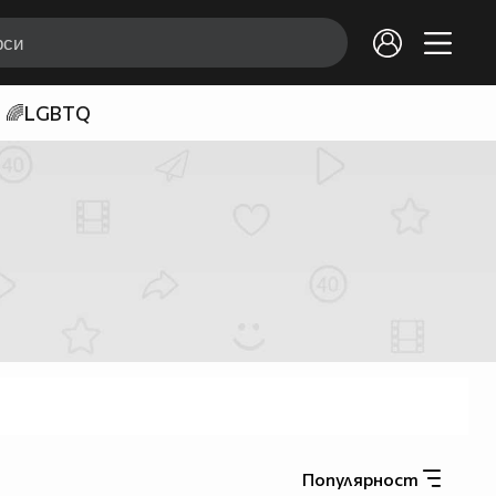
🌈LGBTQ
Популярност