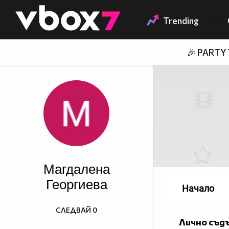
Member of
👾
Trending
🎉 PARTY
Магдалена
Георгиева
Начало
СЛЕДВАЙ
0
Лично съд