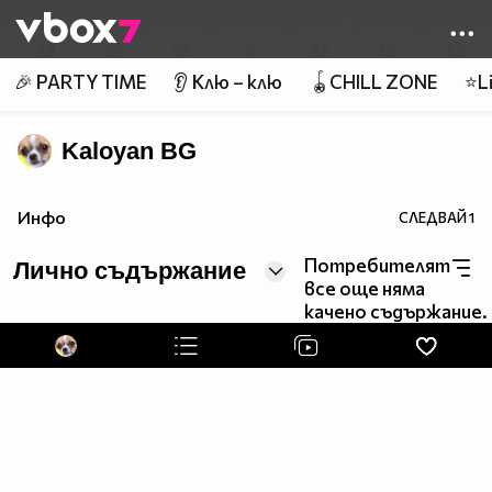
Member of
👾
🎉 PARTY TIME
👂 Клю – клю
🪀CHILL ZONE
⭐Li
Kaloyan BG
Инфо
СЛЕДВАЙ
1
Потребителят
Лично съдържание
все още няма
качено съдържание.