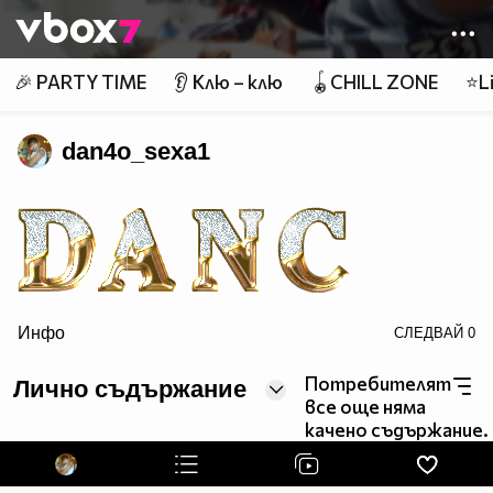
Member of
👾
🎉 PARTY TIME
👂 Клю – клю
🪀CHILL ZONE
⭐Li
dan4o_sexa1
src="http://text.glitter-graphics.net/gold/h.gif" border=0>
Инфо
СЛЕДВАЙ
0
Потребителят
Лично съдържание
все още няма
качено съдържание.