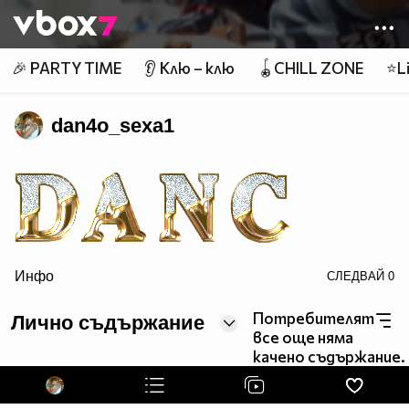
Member of
👾
🎉 PARTY TIME
👂 Клю – клю
🪀CHILL ZONE
⭐Li
dan4o_sexa1
src="http://text.glitter-graphics.net/gold/h.gif" border=0>
Инфо
СЛЕДВАЙ
0
Потребителят
Лично съдържание
все още няма
качено съдържание.