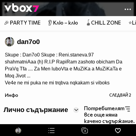
Member of
👾
🎉 PARTY TIME
👂 Клю – клю
🪀CHILL ZONE
⭐Li
dan7o0
Skupe : Dan7o0 Skupe : Reni.staneva.97
shahmatniAaa (h) R.I.P RapiRam zashoto obicham Da
PraVq Tfa .... Za Men luboVta e MuZiKa a MuZiKaTa e
Moq Jivot ...
Ve4e ne mi puka ne mi trqbva nqkakam si viboks
Инфо
СЛЕДВАЙ
2
Потребителят
Лично съдържание
все още няма
качено съдържание.