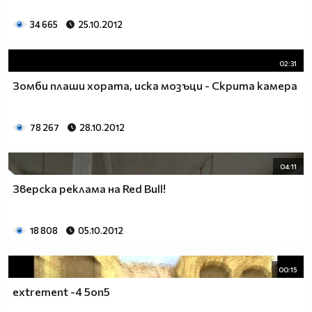
34 665
25.10.2012
02:31
Зомби плаши хората, иска мозъци - Скрита камера
78 267
28.10.2012
04:11
Зверска реклама на Red Bull!
18 808
05.10.2012
00:15
extrement -4 5on5