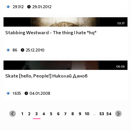
29 312
29.01.2012
03:37
Stabbing Westward - The thing I hate *hq*
86
25.12.2010
06:06
Skate [hello, People!] Николай Данов
1 635
04.01.2008
1
2
3
4
5
6
7
8
9
10
...
53
54