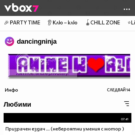
Member of
👾
🎉 PARTY TIME
👂 Клю – клю
🪀CHILL ZONE
⭐Li
dancingninja
Инфо
СЛЕДВАЙ
14
Любими
07:41
Призрачен ездач ... (невероятни умения с мотор )