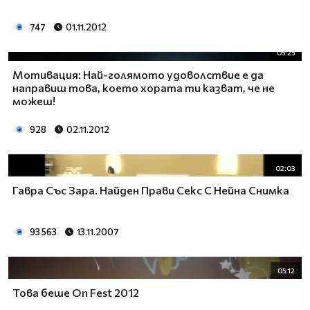
747
01.11.2012
05:25
Мотивация: Най-голямото удоволствие е да
направиш това, което хората ти казват, че не
можеш!
928
02.11.2012
02:03
Гавра Със Зара. Найден Прави Секс С Нейна Снимка
93 563
13.11.2007
05:12
Това беше On Fest 2012