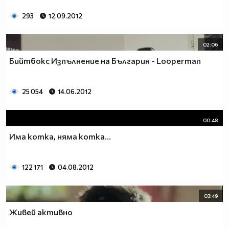
293
12.09.2012
02:06
Бийтбокс Изпълнение на Българин - Looperman
25 054
14.06.2012
00:48
Има котка, няма котка...
122 171
04.08.2012
03:49
Живей активно