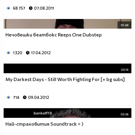
68 757
07.08.2011
01:48
Нечовешки беатбокс Reeps One Dubstep
1 320
17.04.2012
03:16
My Darkest Days - Still Worth Fighting For [+ bg subs]
714
09.04.2012
03:36
Най-страховития Soundtrack = )