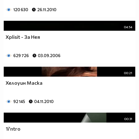
120 630
26.11.2010
04:54
Xplisit - За Нея
629 726
03.09.2006
00:21
Хелоуин Маска
92 145
04.11.2010
00:31
1i'ntro