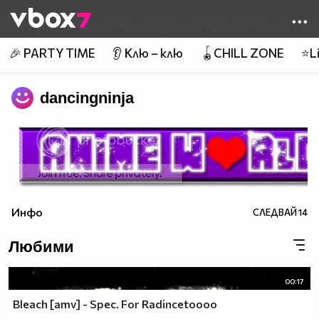
Member of
👾
🎉 PARTY TIME
👂 Клю – клю
🪀CHILL ZONE
⭐Li
dancingninja
Инфо
СЛЕДВАЙ
14
Любими
00:17
Bleach [amv] - Spec. For Radincetoooo