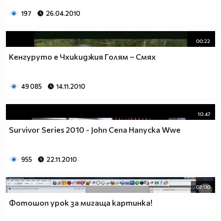
197
26.04.2010
00:22
Кенгуруто е Чхикиджия Голям ~ Смях
49 085
14.11.2010
10:47
Survivor Series 2010 - John Cena Напуска Wwe
955
22.11.2010
07:00
Фотошоп урок за мигаща картинка!