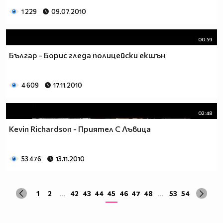
1 229
09.07.2010
00:59
Българ - Борис гледа полицейски екшън
4 609
17.11.2010
02:48
Kevin Richardson - Приятел С Лъвица
53 476
13.11.2010
1
2
...
42
43
44
45
46
47
48
...
53
54