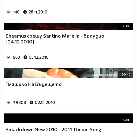
148
28.11.2010
05:00
Sheamus срещу Santino Marella - бг аудио
[04.12.2010]
563
05.12.2010
00:49
Плашило На Бъдещето
79 308
02.12.2010
03:11
Smackdown New 2010 - 2011 Theme Song