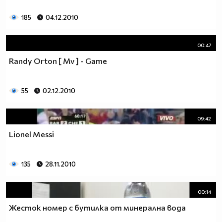
185
04.12.2010
00:47
Randy Orton [ Mv ] - Game
55
02.12.2010
09:42
Lionel Messi
135
28.11.2010
00:14
Жесток номер с бутилка от минерална вода