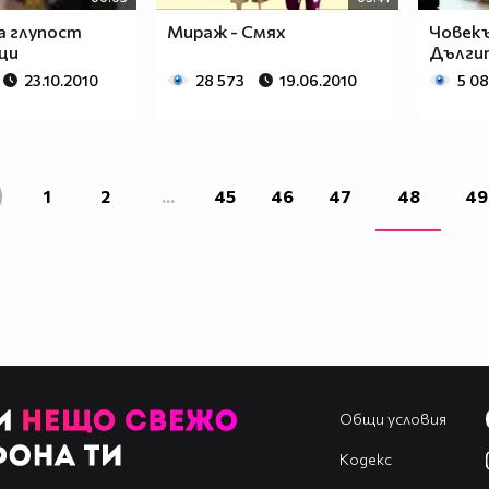
 глупост
Мираж - Смях
Човекъ
ци
Дълги
23.10.2010
28 573
19.06.2010
5 0
1
2
...
45
46
47
48
49
Общи условия
Кодекс