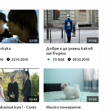
02:35
01:06
 скука
Добре е да знаеш какъв
ще бъдеш
16
22.10.2010
70 948
28.10.2010
00:43
01:00
акатия кум ! - Смях
Малко померанче