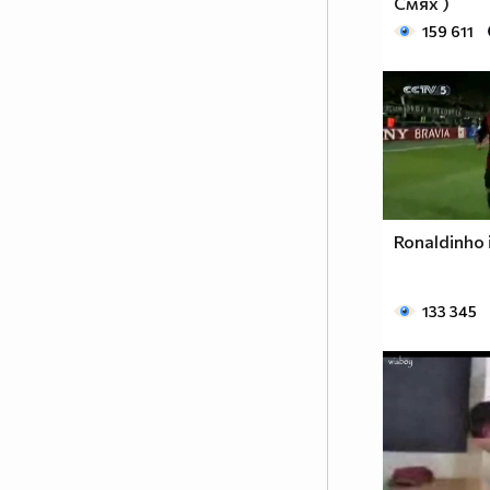
Смях )
159 611
Ronaldinho 
133 345