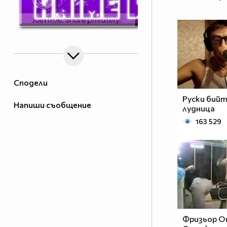
Сподели
Руски бий
Напиши съобщение
лудница
163 529
Фризьор О