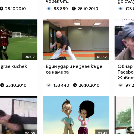
човекът...
до съл
28.10.2010
88 889
26.10.2010
123 
00:07
00:32
igrae kuchek
Един удар и не знае къде
Овчар
се намира
Facebo
Животн
25.10.2010
153 440
26.10.2010
97 2
00:05
03:41