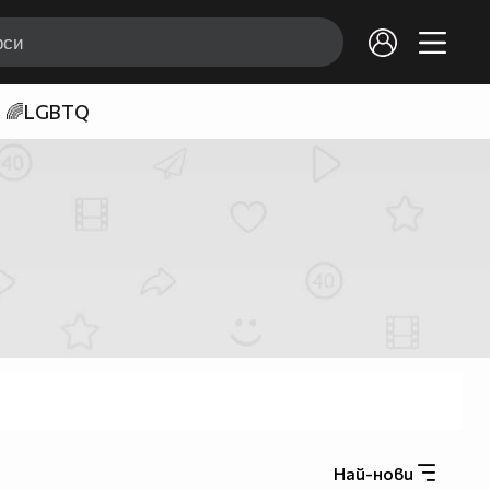
🌈LGBTQ
Най-нови