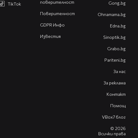
поверителност
Gong.bg
TikTok
Поверителност
Оhnamama.bg
GDPR Инфо
Edna.bg
Известия
Sinoptik.bg
Grabo.bg
Pariteni.bg
За нас
За реклама
Контакт
Помощ
VBox7 блог
© 2026
Всички права