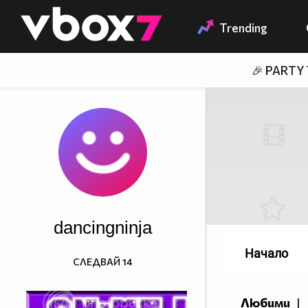
Member of
👾
Trending
🎉 PARTY
dancingninja
Начало
СЛЕДВАЙ
14
Любими
|