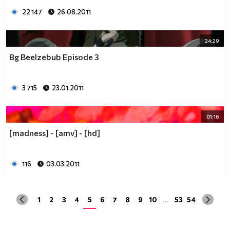
22 147
26.08.2011
24:29
Bg Beelzebub Episode 3
3 715
23.01.2011
01:16
[madness] - [amv] - [hd]
116
03.03.2011
1
2
3
4
5
6
7
8
9
10
...
53
54