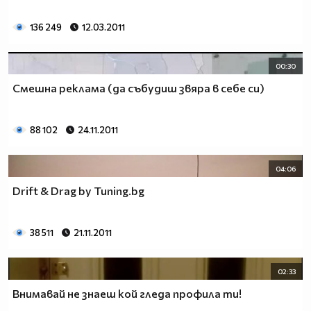
136 249
12.03.2011
00:30
Смешна реклама (да събудиш звяра в себе си)
88 102
24.11.2011
04:06
Drift & Drag by Tuning.bg
38 511
21.11.2011
02:33
Внимавай не знаеш кой гледа профила ти!