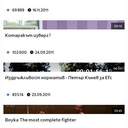
69 889
16.11.2011
00:19
Котаракът изверг !
102 600
24.09.2011
04:00
Издръжливост норматив - Петър Кънев за Efc
83 574
23.09.2011
03:43
Boyka The most complete fighter