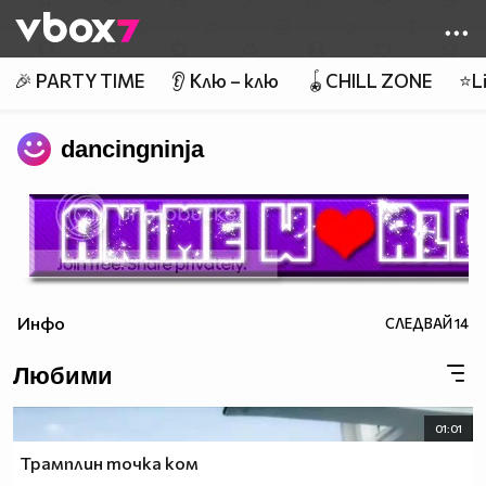
Member of
👾
🎉 PARTY TIME
👂 Клю – клю
🪀CHILL ZONE
⭐Li
dancingninja
Инфо
СЛЕДВАЙ
14
Любими
01:01
Трамплин точка ком