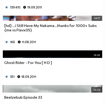
139 410
19.09.2011
04:17
[hd] ...i Still Have My Nakama...thanks for 1000+ Subs
{me vs Flavx05}
166
11.08.2011
01:03
Ghost Rider - For You [ H D ]
351
18.09.2011
24:29
Beelzebub Episode 33