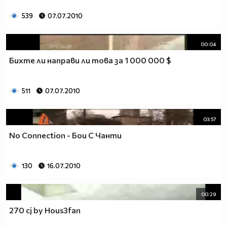
539
07.07.2010
00:04
Бихте ли направи ли това за 1 000 000 $
511
07.07.2010
03:57
No Connection - Бои С Чанти
130
16.07.2010
00:29
270 cj by Hous3fan