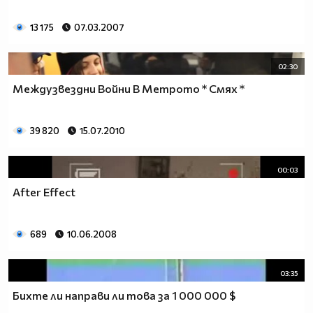
13 175
07.03.2007
02:30
Междузвездни Войни В Метрото * Смях *
39 820
15.07.2010
00:03
After Effect
689
10.06.2008
03:35
Бихте ли направи ли това за 1 000 000 $