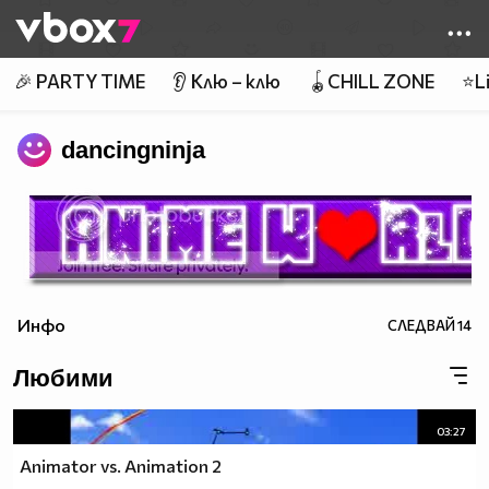
Member of
👾
🎉 PARTY TIME
👂 Клю – клю
🪀CHILL ZONE
⭐Li
dancingninja
Инфо
СЛЕДВАЙ
14
Любими
03:27
Animator vs. Animation 2