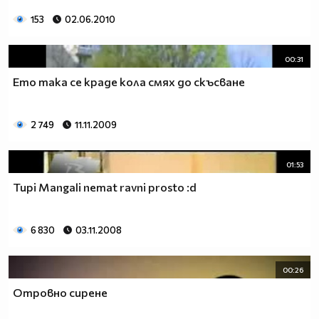
153
02.06.2010
00:31
Ето така се краде кола смях до скъсване
2 749
11.11.2009
01:53
Tupi Mangali nemat ravni prosto :d
6 830
03.11.2008
00:26
Отровно сирене