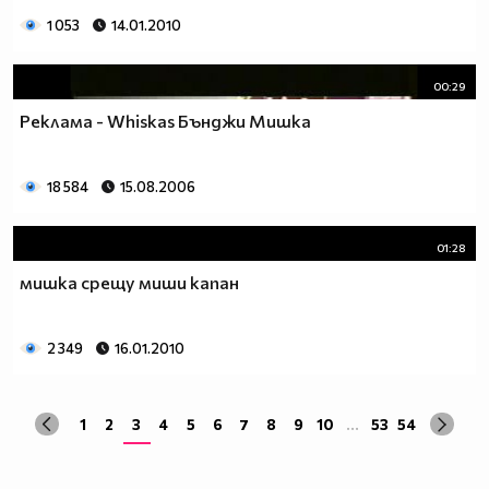
1 053
14.01.2010
00:29
Реклама - Whiskas Бънджи Мишка
18 584
15.08.2006
01:28
мишка срещу миши капан
2 349
16.01.2010
1
2
3
4
5
6
7
8
9
10
...
53
54