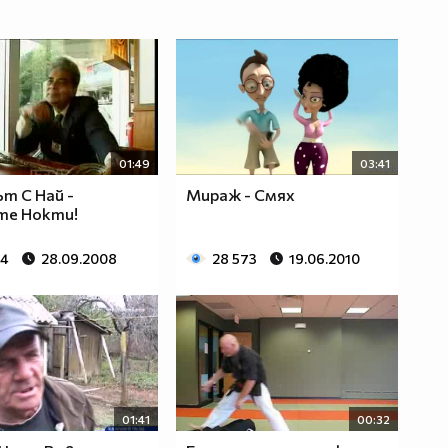
01:49
03:41
т С Най -
Мираж - Смях
те Нокти!
84
28.09.2008
28 573
19.06.2010
01:41
00:32