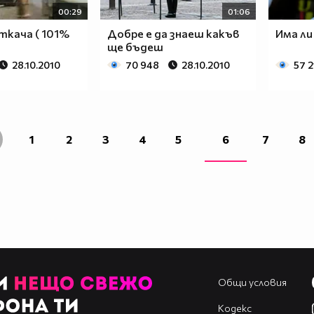
00:29
01:06
ткача ( 101%
Добре е да знаеш какъв
Има ли
ще бъдеш
28.10.2010
70 948
28.10.2010
57 2
1
2
3
4
5
6
7
8
Общи условия
Кодекс