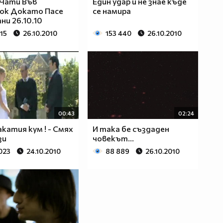
 Чати Във
Един удар и не знае къде
ok Докато Пасе
се намира
и 26.10.10
15
26.10.2010
153 440
26.10.2010
00:43
02:24
акатия кум ! - Смях
И така бе създаден
зи
човекът...
023
24.10.2010
88 889
26.10.2010