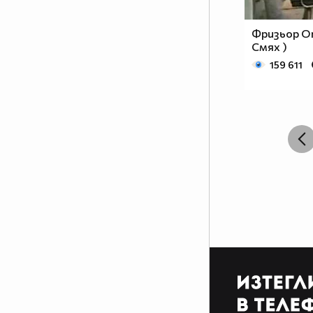
Фризьор О
Смях )
159 611