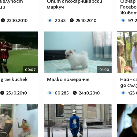
 глупост
Опит с пожарникарски
Овчар
ци
маркуч
Facebo
Животн
23.10.2010
2 343
25.10.2010
97 2
00:07
01:00
igrae kuchek
Малко померанче
Най - с
до съл
25.10.2010
60 285
24.10.2010
123 