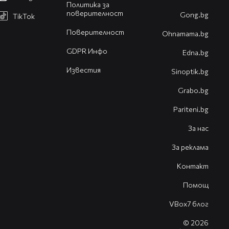
Политика за
поверителност
Gong.bg
TikTok
Поверителност
Оhnamama.bg
GDPR Инфо
Edna.bg
Известия
Sinoptik.bg
Grabo.bg
Pariteni.bg
За нас
За реклама
Контакт
Помощ
VBox7 блог
© 2026