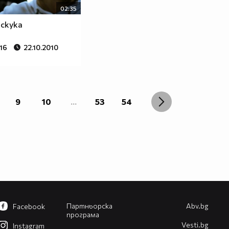
02:35
 скука
16
22.10.2010
9
10
...
53
54
Партньорска
Abv.bg
Facebook
програма
Vesti.bg
Instagram