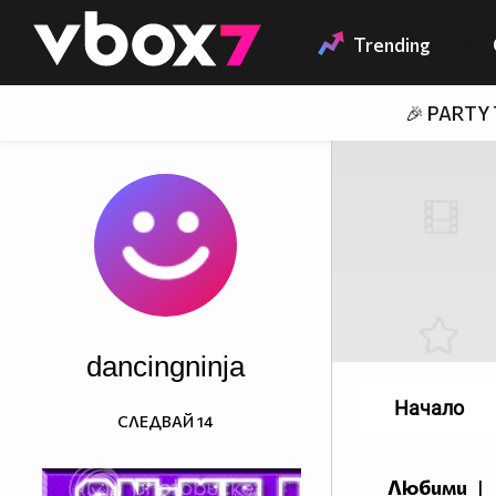
Member of
👾
Trending
🎉 PARTY
dancingninja
Начало
СЛЕДВАЙ
14
Любими
|