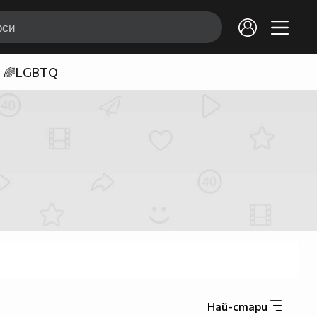
🌈LGBTQ
Най-стари