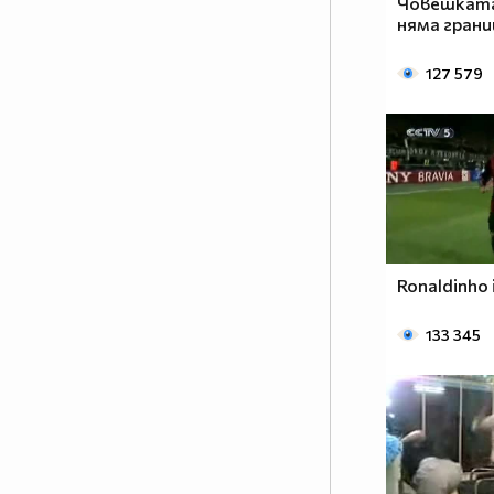
Човешката
няма грани
127 579
Ronaldinho 
133 345