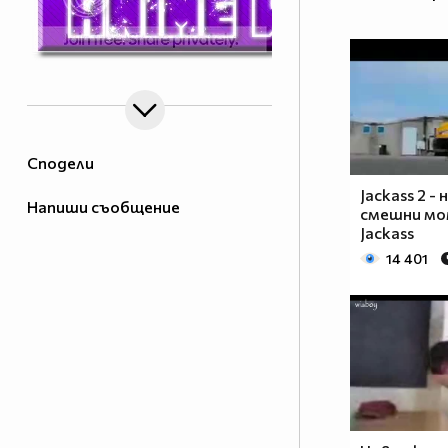
Сподели
Jackass 2 -
Напиши съобщение
смешни мо
Jackass
14 401