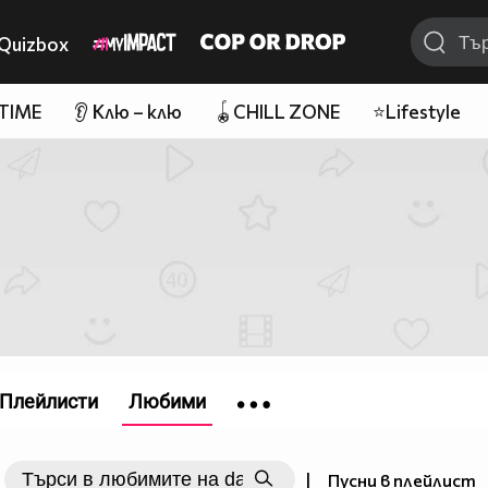
Quizbox
 TIME
👂 Клю – клю
🪀CHILL ZONE
⭐Lifestyle
Плейлисти
Любими
|
Пусни в плейлист