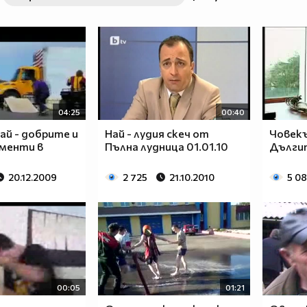
04:25
00:40
 най - добрите и
Най - лудия скеч от
Човекъ
менти в
Пълна лудница 01.01.10
Дълги
20.12.2009
2 725
21.10.2010
5 0
00:05
01:21