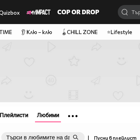
Quizbox
 TIME
👂 Клю – клю
🪀CHILL ZONE
⭐Lifestyle
Плейлисти
Любими
|
Пусни в плейлист