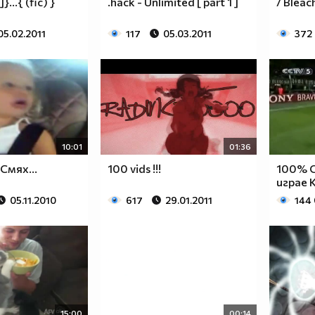
}...{ (fic) }
.hack - Unlimited [ part 1 ]
/ Bleac
05.02.2011
117
05.03.2011
372
10:01
01:36
Смях...
100 vids !!!
100% 
играе 
05.11.2010
617
29.01.2011
144
15:00
00:14