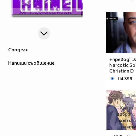
Сподели
+превод! Da
Напиши съобщение
Narcotic So
Christian D
114 399