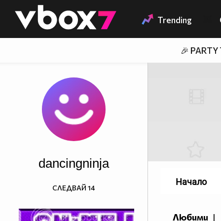
Member of
👾
Trending
🎉 PARTY
dancingninja
Начало
СЛЕДВАЙ
14
Любими
|