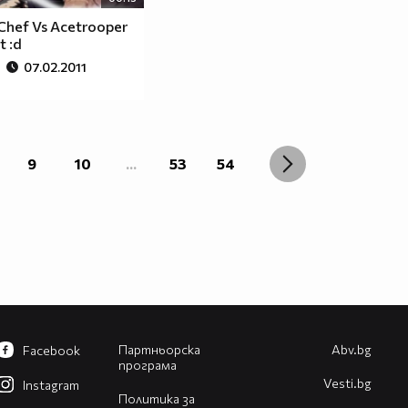
 Chef Vs Acetrooper
t :d
07.02.2011
9
10
...
53
54
Партньорска
Abv.bg
Facebook
програма
Vesti.bg
Instagram
Политика за