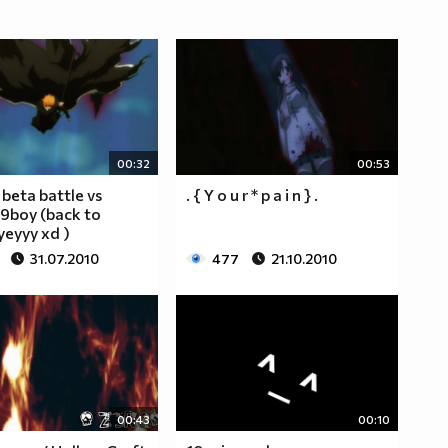
00:32
00:53
 beta battle vs
. { Y o u r * p a i n } .
9boy (back to
yeyyy xd )
31.07.2010
477
21.10.2010
00:43
00:10