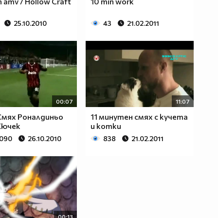
h amv / Hollow Craft
10 min work
25.10.2010
43
21.02.2011
00:07
11:07
Смях Роналдиньо
11 минутен смях с кучета
Кючек
и котки
 090
26.10.2010
838
21.02.2011
00:13