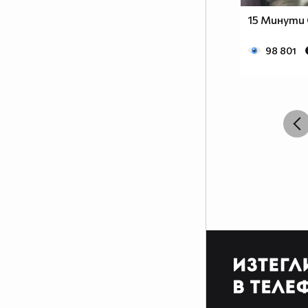
15 Минути 
98 801