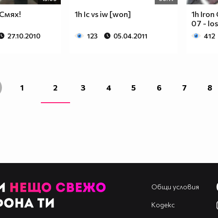
Смях!
1h Ic vs iw [won]
1h Iron
07 - los
27.10.2010
123
05.04.2011
412
1
2
3
4
5
6
7
8
Общи условия
Кодекс