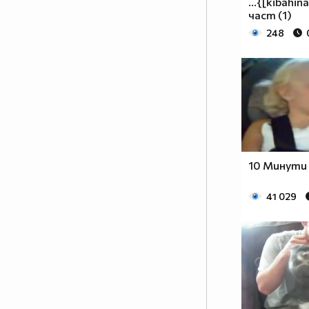
...{[kibahina]
част (1)
248
10 Минути 
41 029