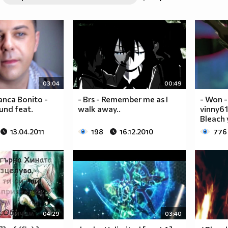
03:04
00:49
nca Bonito -
- Brs - Remember me as I
- Won -
und feat.
walk away..
vinny61
Bleach 
13.04.2011
198
16.12.2010
776
04:29
03:40