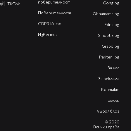
поверителност
Gong.bg
TikTok
Поверителност
Оhnamama.bg
GDPR Инфо
Edna.bg
Известия
Sinoptik.bg
Grabo.bg
Pariteni.bg
За нас
За реклама
Контакт
Помощ
VBox7 блог
© 2026
Всички права