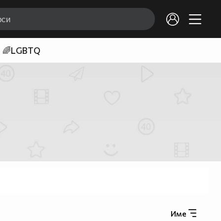
🌈LGBTQ
Име