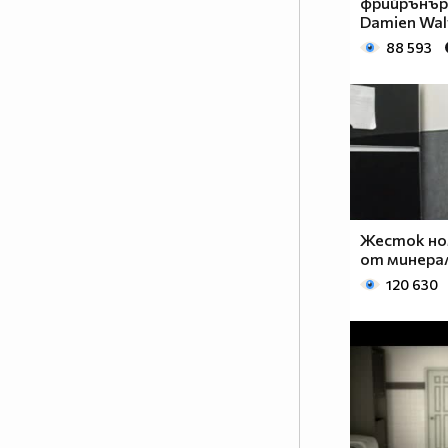
фрийрънъри
Damien Wal
88 593
Жесток но
от минера
120 630