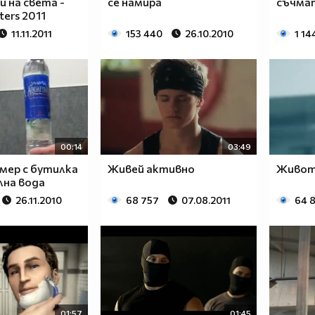
 на света -
се намира
съчмат
ters 2011
11.11.2011
153 440
26.10.2010
1 14
00:14
03:49
мер с бутилка
Живей активно
Живот
лна вода
26.11.2010
68 757
07.08.2011
64 
01:57
01:45