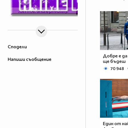
Сподели
Добре е да
Напиши съобщение
ще бъдеш
70 948
Един от н