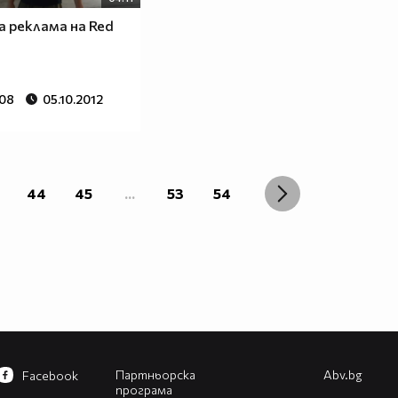
а реклама на Red
808
05.10.2012
44
45
...
53
54
Партньорска
Abv.bg
Facebook
програма