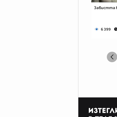
Завистта Н
6 399