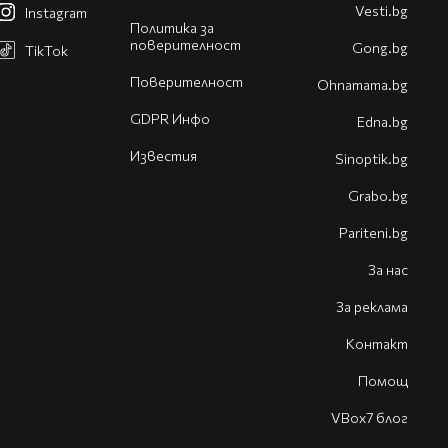
Vesti.bg
Instagram
Политика за
поверителност
Gong.bg
TikTok
Поверителност
Оhnamama.bg
GDPR Инфо
Edna.bg
Известия
Sinoptik.bg
Grabo.bg
Pariteni.bg
За нас
За реклама
Контакт
Помощ
VBox7 блог