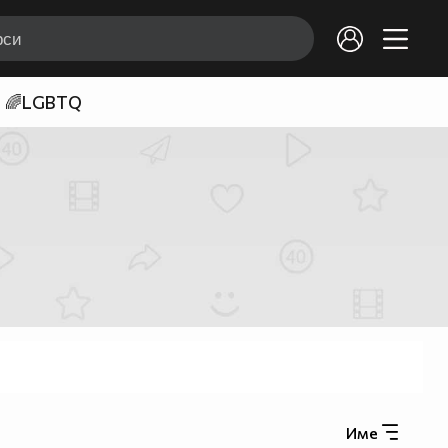
🌈LGBTQ
Име