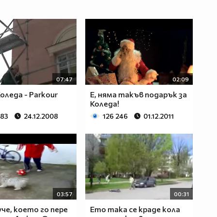
07:47
02:09
оледа - Parkour
Е, няма такъв подарък за
Коледа!
483
24.12.2008
126 246
01.12.2011
03:57
00:31
уче, което го пере
Ето така се краде кола