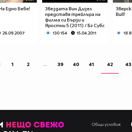
а Едно Бебе!
Звездата Вин Дизел
Зверск
представя трейлъра на
Bull!
филма си Бързи и
Яростни 5 (2011) / Бг Субс
26.09.2007
130 154
15.04.2011
18 
1
2
...
39
40
41
42
43
Общи условия