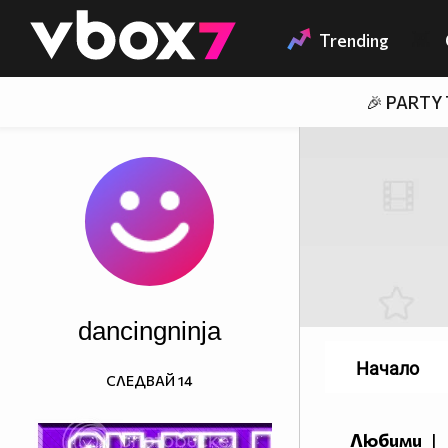
Member of
👾
Trending
🎉 PARTY
dancingninja
Начало
СЛЕДВАЙ
14
Любими
|