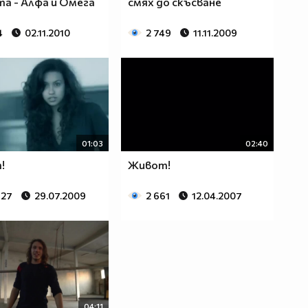
а - Алфа и Омега
смях до скъсване
4
02.11.2010
2 749
11.11.2009
01:03
02:40
!
Живот!
827
29.07.2009
2 661
12.04.2007
04:11