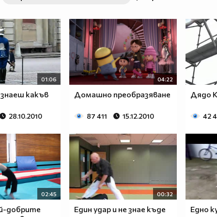
01:06
04:22
 знаеш какъв
Домашно преобразяване
Дядо К
28.10.2010
87 411
15.12.2010
42 
02:45
00:32
ай-добрите
Един удар и не знае къде
Едно к