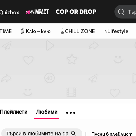
Quizbox
 TIME
👂 Клю – клю
🪀CHILL ZONE
⭐Lifestyle
Плейлисти
Любими
|
Пусни в плейлист