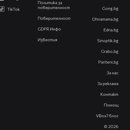
Политика за
поверителност
Gong.bg
TikTok
Поверителност
Оhnamama.bg
GDPR Инфо
Edna.bg
Известия
Sinoptik.bg
Grabo.bg
Pariteni.bg
За нас
За реклама
Контакт
Помощ
VBox7 блог
© 2026