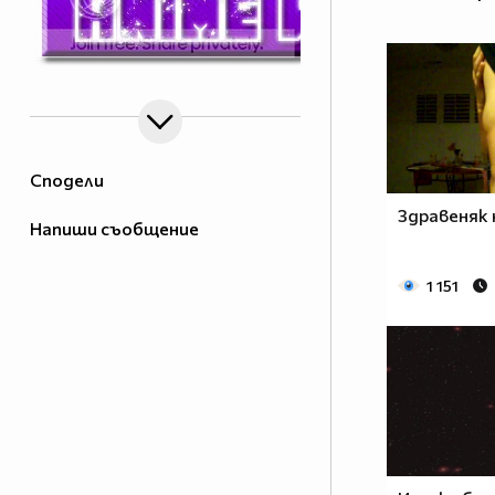
Сподели
Здравеняк н
Напиши съобщение
1 151