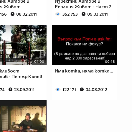
ни Хитовe В
Известни Хитове В
ия Живот
Реалния Живот - Част 2
 156
08.02.2011
352 753
09.03.2011
04:00
00:48
жливост
Има котка, няма котка...
ив - Петър Кънев
574
23.09.2011
122 171
04.08.2012