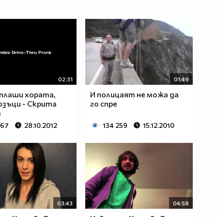
02:31
01:49
плаши хората,
И полицаят не можа да
озъци - Скрита
го спре
а
267
28.10.2012
134 259
15.12.2010
03:43
04:58