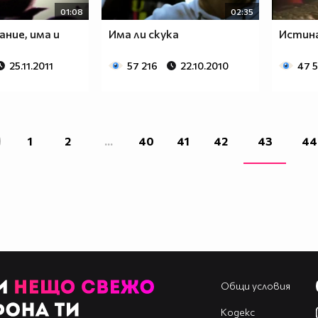
01:08
02:35
ание, има и
Има ли скука
Истина
25.11.2011
57 216
22.10.2010
47 
1
2
...
40
41
42
43
44
Общи условия
Кодекс