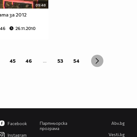
09:48
та за 2012
546
26.11.2010
45
46
...
53
54
Партньорска
Abv.bg
Facebook
програма
Vesti.bg
Instagram