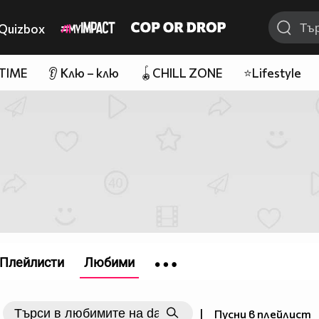
Quizbox
 TIME
👂 Клю – клю
🪀CHILL ZONE
⭐Lifestyle
Плейлисти
Любими
|
Пусни в плейлист