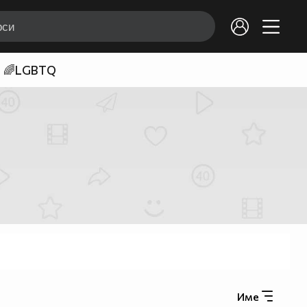
🌈LGBTQ
Име