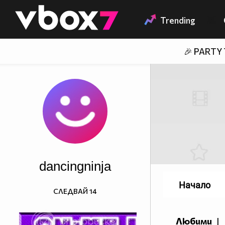
Member of
👾
Trending
🎉 PARTY
dancingninja
Начало
СЛЕДВАЙ
14
Любими
|