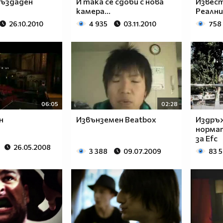
създаден
И така се сдоби с нова
Извест
камера...
Реалн
26.10.2010
4 935
03.11.2010
758
06:05
02:28
н
Извънземен Beatbox
Издръ
нормат
за Efc
26.05.2008
3 388
09.07.2009
83 