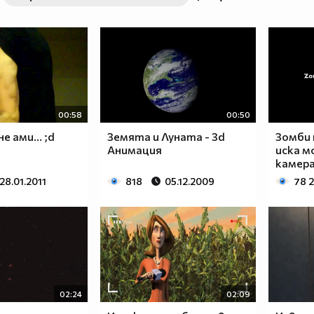
00:58
00:50
е ами... ;d
Земята и Луната - 3d
Зомби 
Анимация
иска м
камер
28.01.2011
818
05.12.2009
78 
02:24
02:09