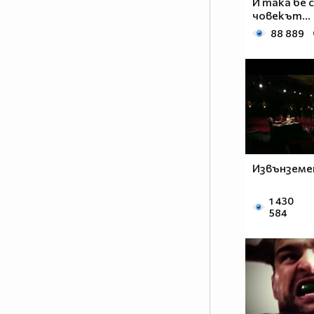
И така бе 
човекът...
88 889
Извънземе
1 430
584