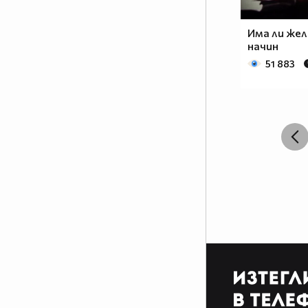
Има ли жел
начин
51 883