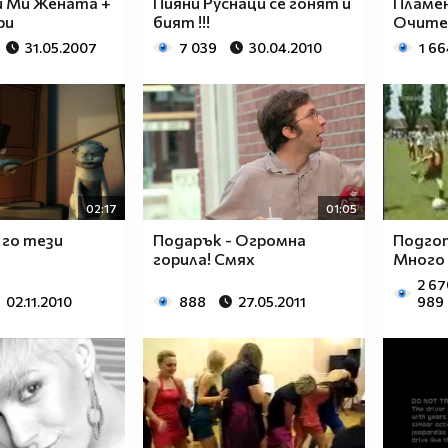
и Ми Жената +
Пияни Руснаци се гонят и
Пламен
ри
бият !!!
Очите
31.05.2007
7 039
30.04.2010
1 66
02:17
01:05
 го тези
Подарък - Огромна
Подго
горила! Смях
Много
2 67
02.11.2010
888
27.05.2011
989