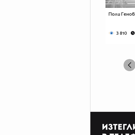
Поли Генов
3 810