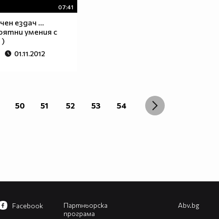
07:41
ен ездач ...
оятни умения с
 )
01.11.2012
50
51
52
53
54
Партньорска
Abv.bg
Facebook
програма