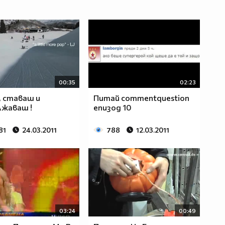
00:35
02:23
 ставаш и
Питай commentquestion
жаваш !
епизод 10
81
24.03.2011
788
12.03.2011
03:24
00:49