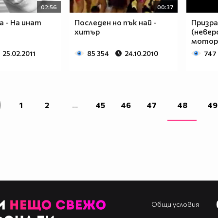
02:56
00:37
а - На инат
Последен но пък най -
Призрач
хитър
(невер
мотор
25.02.2011
85 354
24.10.2010
747
1
2
...
45
46
47
48
49
Общи условия