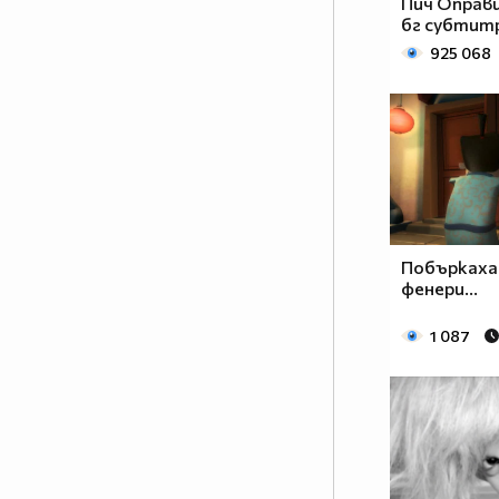
Пич Оправ
бг субтит
925 068
Побъркаха
фенери...
1 087