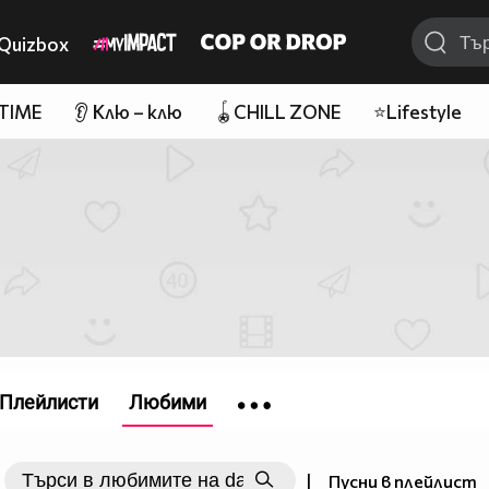
Quizbox
 TIME
👂 Клю – клю
🪀CHILL ZONE
⭐Lifestyle
Плейлисти
Любими
|
Пусни в плейлист