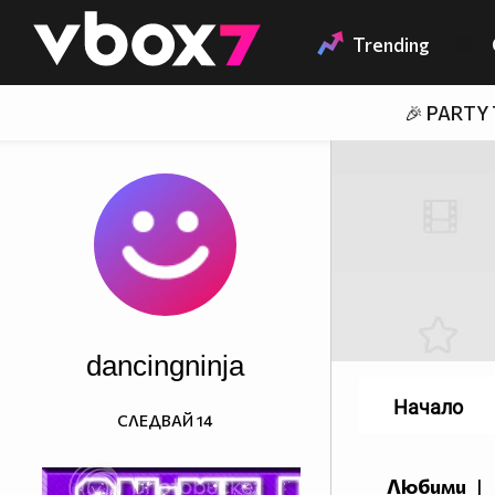
Member of
👾
Trending
🎉 PARTY
dancingninja
Начало
СЛЕДВАЙ
14
Любими
|