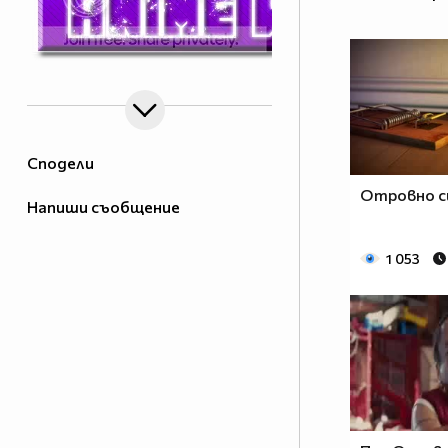
Сподели
Отровно с
Напиши съобщение
1 053