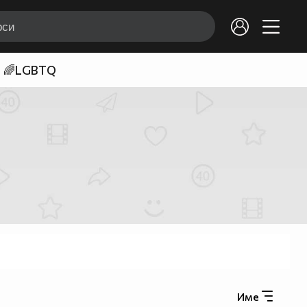
🌈LGBTQ
Име