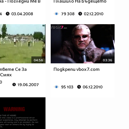
а - Погледни Ме В
Плашило На Бъдещето
4
03.04.2008
79 308
02.12.2010
04:56
03:36
твете Се За
Подкрепи vbox7.com
 Смях
0
19.06.2007
95 103
06.12.2010