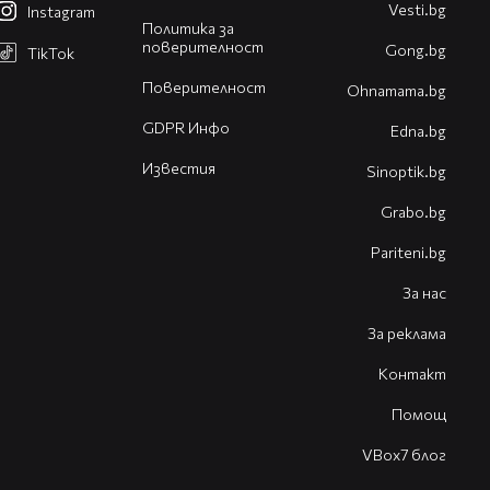
Vesti.bg
Instagram
Политика за
поверителност
Gong.bg
TikTok
Поверителност
Оhnamama.bg
GDPR Инфо
Edna.bg
Известия
Sinoptik.bg
Grabo.bg
Pariteni.bg
За нас
За реклама
Контакт
Помощ
VBox7 блог