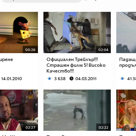
00:26
02:04
ирене
Официален Трейлър!!!
Падаш,
Страшен филм 5! Високо
продъл
Качество!!!
14.01.2010
3 638
04.03.2011
41 3
02:27
02:22