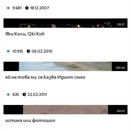
9 681
18.12.2007
03:21
Яки Коли, Qki Koli
10 915
06.02.2010
00:24
ей на това му се казва Идиот смях
635
22.02.2011
00:21
истина или фотошоп