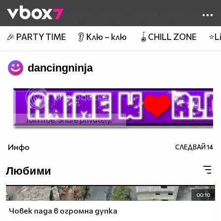
Member of
👾
🎉 PARTY TIME
👂 Клю – клю
🪀CHILL ZONE
⭐Li
dancingninja
Инфо
СЛЕДВАЙ
14
Любими
00:10
Човек пада в огромна дупка