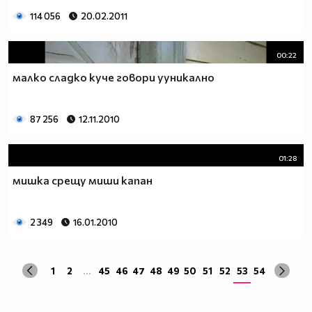
114 056
20.02.2011
00:22
малко сладко куче говори ууникално
87 256
12.11.2010
01:28
мишка срещу миши капан
2 349
16.01.2010
1
2
...
45
46
47
48
49
50
51
52
53
54