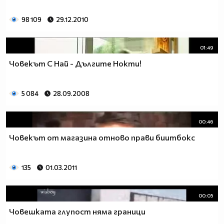
98 109
29.12.2010
01:49
Човекът С Най - Дългите Нокти!
5 084
28.09.2008
00:46
Човекът от магазина отново прави биитбокс
135
01.03.2011
00:05
Човешката глупост няма граници