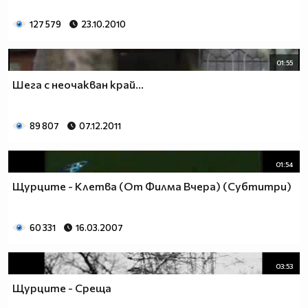
127 579
23.10.2010
01:55
Шега с неочакван край...
89 807
07.12.2011
01:54
Щурците - Клетва (От Филма Вчера) (Субтитри)
60 331
16.03.2007
03:53
Щурците - Среща