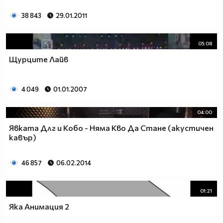
38 843
29.01.2011
05:08
Щурците Лайв
4 049
01.01.2007
04:00
Явката Длг и Кобо - Няма Кво Да Стане (акустичен
кавър)
46 857
06.02.2014
01:21
Яка Анимация 2