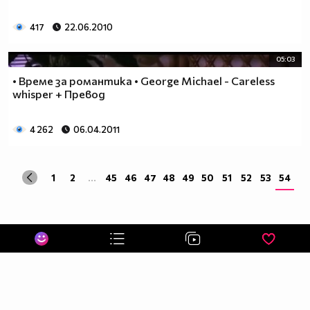
417
22.06.2010
05:03
• Време за романтика • George Michael - Careless
whisper + Превод
4 262
06.04.2011
1
2
...
45
46
47
48
49
50
51
52
53
54