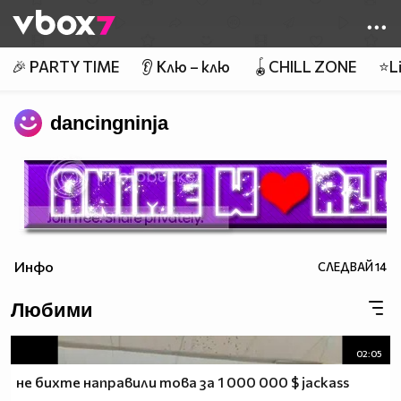
Member of
👾
🎉 PARTY TIME
👂 Клю – клю
🪀CHILL ZONE
⭐Li
dancingninja
Инфо
СЛЕДВАЙ
14
Любими
02:05
не бихте направили това за 1 000 000 $ jackass