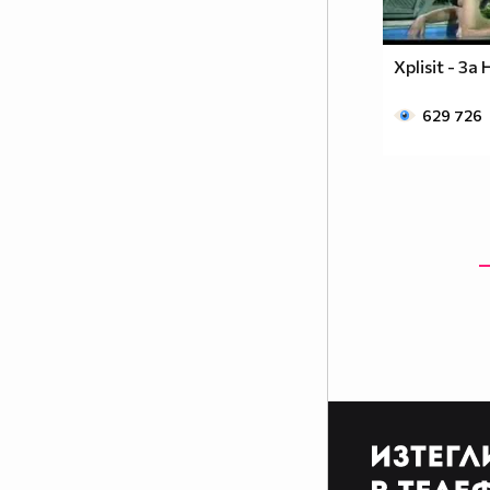
Xplisit - За
629 726