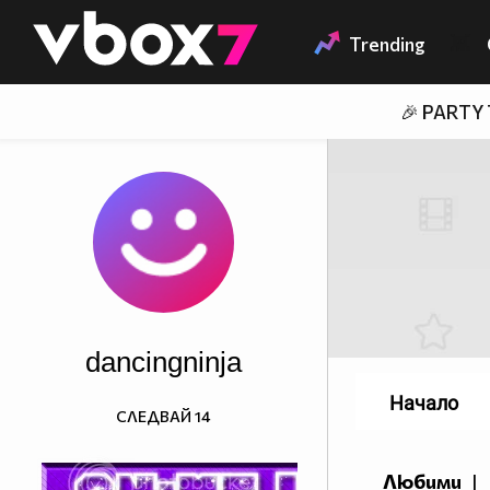
Member of
👾
Trending
🎉 PARTY
dancingninja
Начало
СЛЕДВАЙ
14
Любими
|