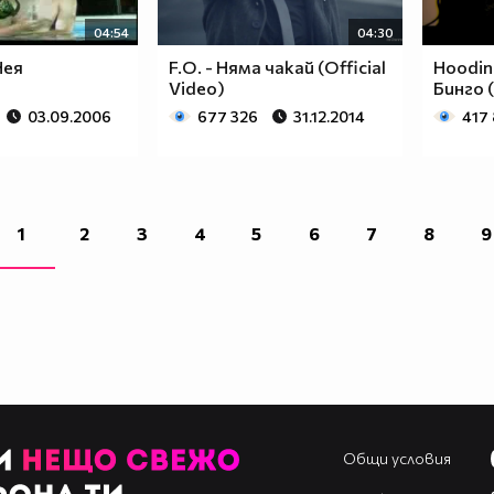
04:54
04:30
 Нея
F.O. - Няма чакай (Official
Hoodini
Video)
Бинго (
03.09.2006
677 326
31.12.2014
417
1
2
3
4
5
6
7
8
9
Общи условия