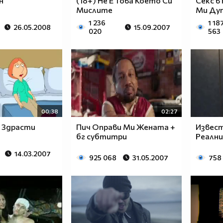
н
(18+) Не Е Това Което Си
Секс в
Мислите
Ми Ду
1 236
1 18
26.05.2008
15.09.2007
020
563
00:38
02:27
- Здрасти
Пич Оправи Ми Жената +
Извест
бг субтитри
Реалн
14.03.2007
925 068
31.05.2007
758