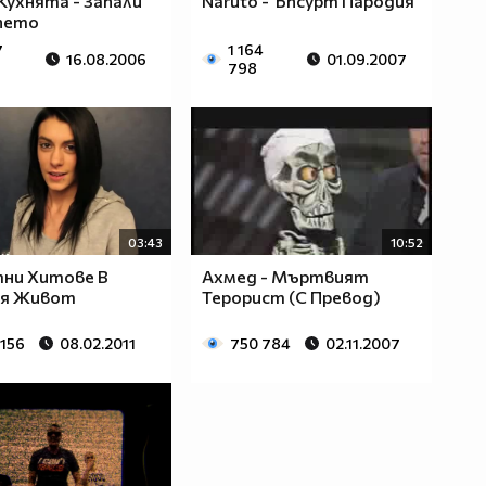
 Кухнята - Запали
Naruto - Ъпсурт Пародия
пето
7
1 164
16.08.2006
01.09.2007
798
03:43
10:52
ни Хитовe В
Ахмед - Мъртвият
ия Живот
Терорист (С Превод)
 156
08.02.2011
750 784
02.11.2007