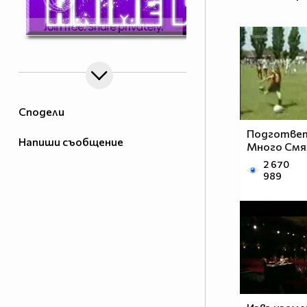
Сподели
Подгответ
Напиши съобщение
Много Смя
2 670
989