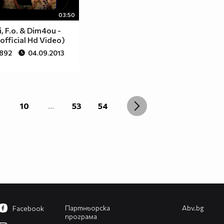
03:50
, F.o. & Dim4ou -
official Hd Video)
 892
04.09.2013
10
...
53
54
Партньорска
Abv.bg
Facebook
програма