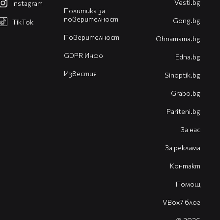
Vesti.bg
Instagram
Политика за
поверителност
Gong.bg
TikTok
Поверителност
Оhnamama.bg
GDPR Инфо
Edna.bg
Известия
Sinoptik.bg
Grabo.bg
Pariteni.bg
За нас
За реклама
Контакт
Помощ
VBox7 блог