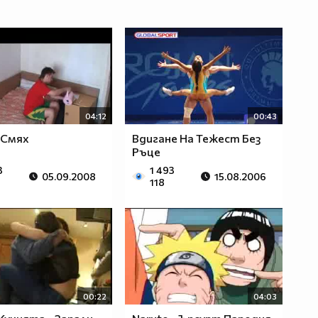
04:12
00:43
 Смях
Вдигане На Тежест Без
Ръце
3
1 493
05.09.2008
15.08.2006
118
00:22
04:03