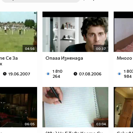
04:56
00:37
е Се За
Опааа Изненада
Много
х
1 810
1 80
19.06.2007
07.08.2006
264
984
06:05
03:04