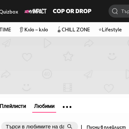
Quizbox
 TIME
👂 Клю – клю
🪀CHILL ZONE
⭐Lifestyle
Плейлисти
Любими
|
Пусни в плейлист