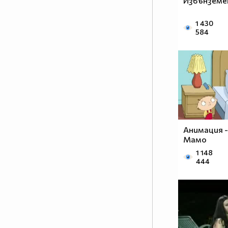
Извънземе
1 430
584
Анимация 
Мамо
1 148
444