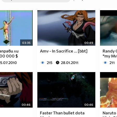
03:35
00:49
аправи ли
Amv - In Sacrifice ... [bbt]
Randy O
000 000 $
*my Mv
5.07.2010
215
28.01.2011
211
00:46
00:46
Faster Than bullet dota
Naruto