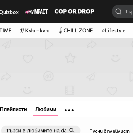
Quizbox
 TIME
👂 Клю – клю
🪀CHILL ZONE
⭐Lifestyle
Плейлисти
Любими
|
Пусни в плейлист