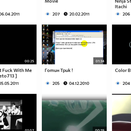
Movie
Ninja S
Itachi
06.04.2011
207
20.02.2011
206
00:25
01:34
nt Fuck With Me
Готин Трик !
Color B
seto713 ]
05.05.2011
205
04.12.2010
204
01:07
00:19