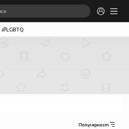
🌈LGBTQ
Популярност