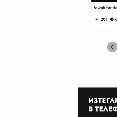
!awakeandal
201
0