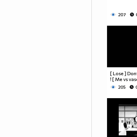
207
[ Lose ] Do
! [ Me vs va
205