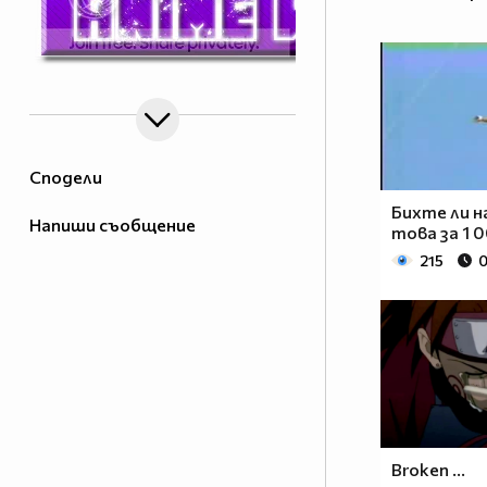
Сподели
Бихте ли н
Напиши съобщение
това за 1 
215
0
Broken ...