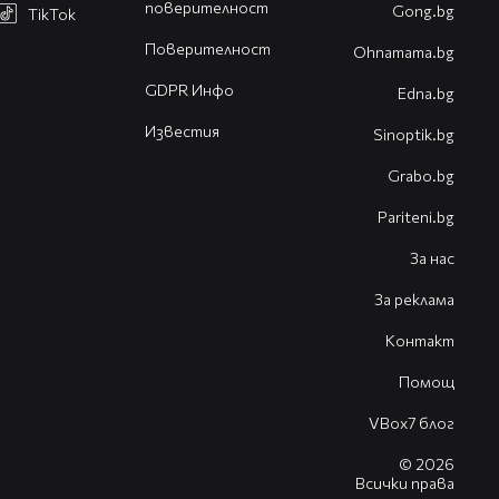
поверителност
Gong.bg
TikTok
Поверителност
Оhnamama.bg
GDPR Инфо
Edna.bg
Известия
Sinoptik.bg
Grabo.bg
Pariteni.bg
За нас
За реклама
Контакт
Помощ
VBox7 блог
© 2026
Всички права