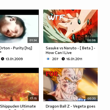
01:34
00:06
rton - Purity [hq]
Sasuke vs Naruto - [ Beta ] -
*
How Can I Live
13.01.2009
207
16.01.2011
17:15
00:30
 Shippuden Ultimate
Dragon Ball Z - Vegeta goes