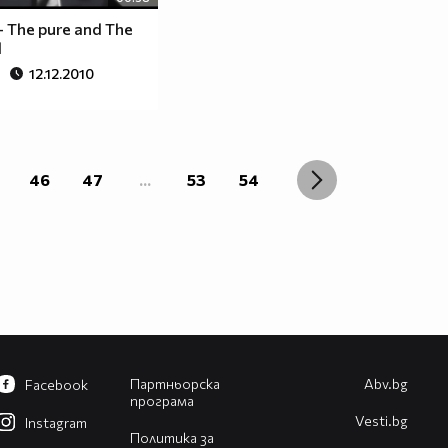
- The pure and The
d
12.12.2010
46
47
...
53
54
Партньорска
Abv.bg
Facebook
програма
Vesti.bg
Instagram
Политика за