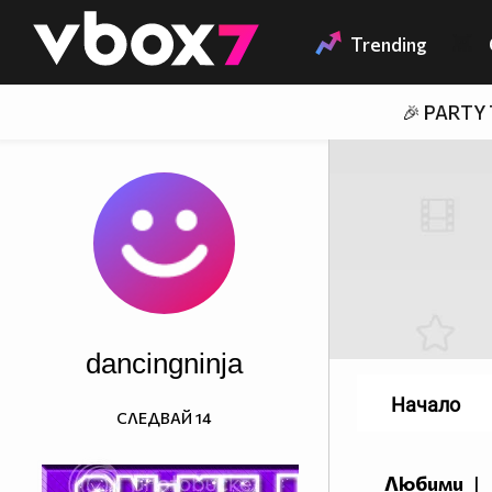
Member of
👾
Trending
🎉 PARTY
dancingninja
Начало
СЛЕДВАЙ
14
Любими
|