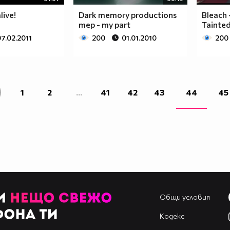
ive!
Dark memory productions
Bleach 
mep - my part
Tainte
7.02.2011
200
01.01.2010
200
1
2
...
41
42
43
44
45
Общи условия
Кодекс