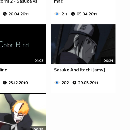
torm 2 - Sasuke vs
mad
20.04.2011
211
05.04.2011
01:05
00:24
lind
Sasuke And Itachi [amv]
23.12.2010
202
29.03.2011
00:38