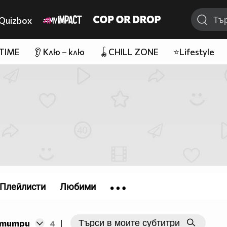
Quizbox
 TIME
👂 Клю – клю
🪀CHILL ZONE
⭐Lifestyle
Плейлисти
Любими
бтитри
4
|