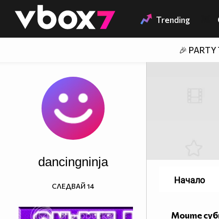
Member of
👾
Trending
🎉 PARTY
dancingninja
Начало
СЛЕДВАЙ
14
Моите су