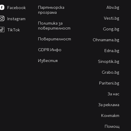
Партньорска
Abv.bg
Facebook
програма
Vesti.bg
Instagram
Политика за
поверителност
Gong.bg
TikTok
Поверителност
Оhnamama.bg
GDPR Инфо
Edna.bg
Известия
Sinoptik.bg
Grabo.bg
Pariteni.bg
За нас
За реклама
Контакт
Помощ