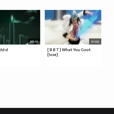
00:10
01:00
dd:d
[ B B T ] What You Goot
[lose]