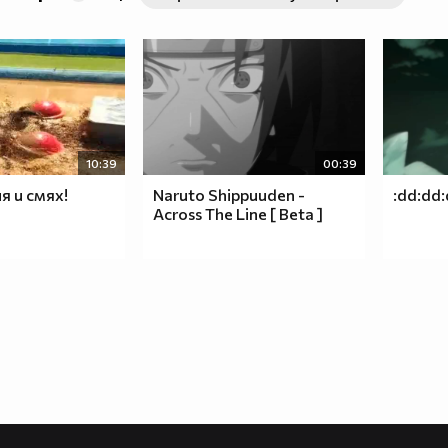
10:39
00:39
я и смях!
Naruto Shippuuden -
:dd:dd:
Across The Line [ Beta ]