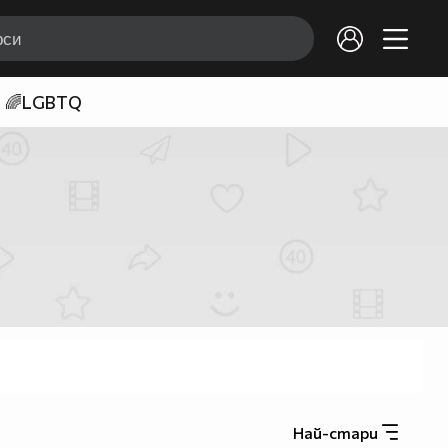
🌈LGBTQ
Най-стари