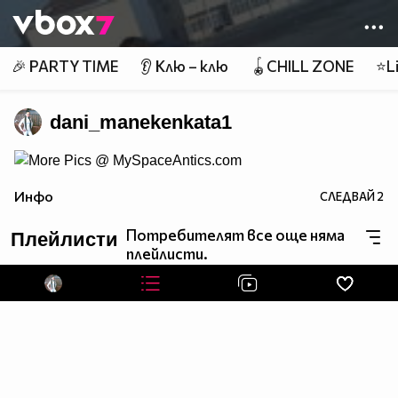
Member of
👾
🎉 PARTY TIME
👂 Клю – клю
🪀CHILL ZONE
⭐Li
dani_manekenkata1
-
Myspace Layouts,Graphics, and Comments!
Инфо
СЛЕДВАЙ
2
Потребителят все още няма
Плейлисти
плейлисти.