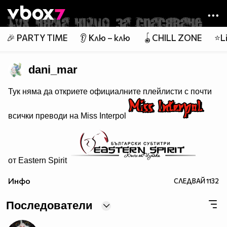
Member of
👾
🎉 PARTY TIME
👂 Клю – клю
🪀CHILL ZONE
⭐Li
dani_mar
Тук няма да откриете официалните плейлисти с почти
всички преводи на Miss Interpol
от Eastern Spirit
Настоящи проекти:
Инфо
СЛЕДВАЙ
1132
Последователи
Завършени проекти: