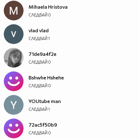
Mihaela Hristova
СЛЕДВАЙ
0
vlad vlad
СЛЕДВАЙ
1
71de9a4f2e
СЛЕДВАЙ
0
Bshwhe Hshehe
СЛЕДВАЙ
0
YOUtube man
СЛЕДВАЙ
1
72ac5f50b9
СЛЕДВАЙ
0