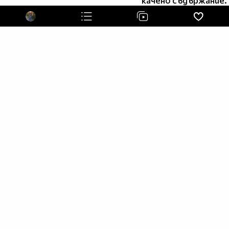
качено съдържание.
(sun) Сълзите са думите ..
Които сърцето не може да изрече! (sun)
ttи сu всuчkо за меn, завuнагiи u сега, tи сu мояtа
съдbbа . . (love) . . . !!
любовта е за двама , но винаги се намира някоя
"КУРВА" която не може да брой .. :D (dance)
[Glitterfy.com - *Glitter
Photos*]
Не лесно да изтръгнеш от сърцето си човек , който е
бил всичко за теб .. ;( дори и ако този човек ти е
причинил най - голямата болка .. (broken)
(sun)
(sun)