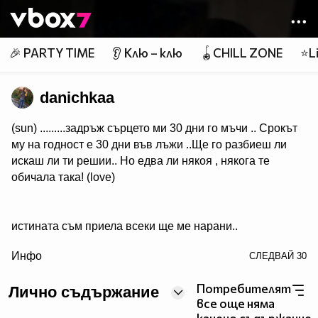
Member of
👾
🎉 PARTY TIME
👂 Клю – клю
🪀CHILL ZONE
⭐Li
danichkaa
(sun) .........задръж сърцето ми 30 дни го мъчи .. Срокът
му на годност е 30 дни във лъжи ..Ще го разбиеш ли
искаш ли ти решии.. Но едва ли някоя , някога те
обичала така! (love)
истината съм приела всеки ще ме нарани..
/> ...важното е да намеря от , кого СИ СТРУВА ДА
Инфо
СЛЕДВАЙ
30
БОЛИИ! (love)
Потребителят
Лично съдържание
все още няма