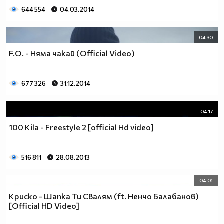
644 554
04.03.2014
04:30
F.O. - Няма чакай (Official Video)
677 326
31.12.2014
04:17
100 Kila - Freestyle 2 [official Hd video]
516 811
28.08.2013
04:01
Криско - Шапка Ти Свалям (ft. Ненчо Балабанов)
[Official HD Video]