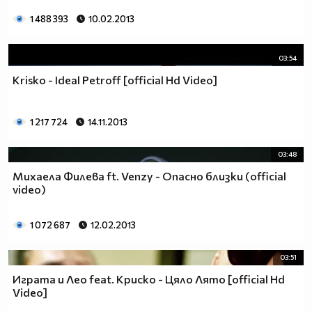
1 488 393
10.02.2013
03:54
Krisko - Ideal Petroff [official Hd Video]
1 217 724
14.11.2013
03:48
Михаела Филева ft. Venzy - Опасно близки (official
video)
1 072 687
12.02.2013
03:51
Играта и Лео feat. Криско - Цяло Лято [official Hd
Video]