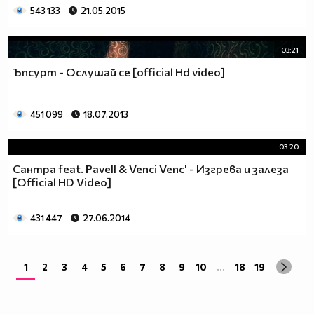
543 133
21.05.2015
03:21
Ъпсурт - Ослушай се [official Hd video]
451 099
18.07.2013
03:20
Сантра feat. Pavell & Venci Venc' - Изгрева и залеза
[Official HD Video]
431 447
27.06.2014
1
2
3
4
5
6
7
8
9
10
...
18
19