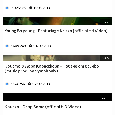
2 025 985
15.05.2013
03:27
Young Bb young - Featuring s Krisko [official Hd Video]
1 609 249
04.07.2013
03:22
Кристо & Лора Караджова - Повече от всичко
(music prod. by Symphonix)
1 574 756
02.07.2013
03:20
Криско - Drop Some (official H D Video)