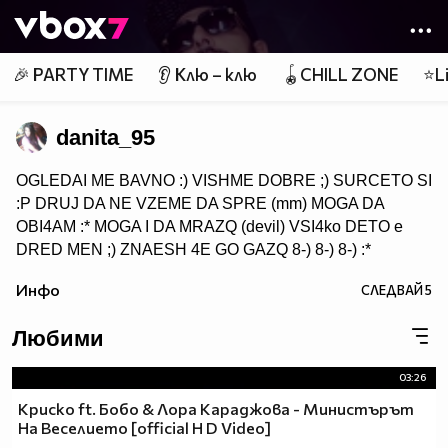
Member of
👾
🎉 PARTY TIME
👂 Клю – клю
🪀CHILL ZONE
⭐Li
danita_95
OGLEDAI ME BAVNO :) VISHME DOBRE ;) SURCETO SI
:P DRUJ DA NE VZEME DA SPRE (mm) MOGA DA
OBI4AM :* MOGA I DA MRAZQ (devil) VSI4ko DETO e
DRED MEN ;) ZNAESH 4E GO GAZQ 8-) 8-) 8-) :*
Инфо
СЛЕДВАЙ
5
Любими
03:26
Криско ft. Бобо & Лора Караджова - Министърът
На Веселието [official H D Video]