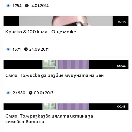
1 754
14.01.2014
04:16
Криско & 100 кила - Още може
1 571
24.09.2011
00:44
Смях! Том иска да разбие муцуната на Бен
27 980
09.01.2013
00:48
Смях! Том разказва цялата истина за
семейството си