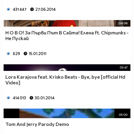
431 447
27.06.2014
04:06
Н О В О! За Първи Път В Сайта! Елена ft. Chipmunks -
Не Пускай
629
15.01.2011
03:47
Lora Karajova feat. Krisko Beats - Bye, bye [official Hd
Video]
414 013
30.01.2014
05:00
Tom And Jerry Parody Demo