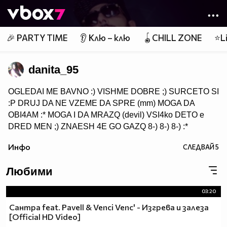
Member of
👾
🎉 PARTY TIME
👂 Клю – клю
🪀CHILL ZONE
⭐Li
danita_95
OGLEDAI ME BAVNO :) VISHME DOBRE ;) SURCETO SI
:P DRUJ DA NE VZEME DA SPRE (mm) MOGA DA
OBI4AM :* MOGA I DA MRAZQ (devil) VSI4ko DETO e
DRED MEN ;) ZNAESH 4E GO GAZQ 8-) 8-) 8-) :*
Инфо
СЛЕДВАЙ
5
Любими
03:20
Сантра feat. Pavell & Venci Venc' - Изгрева и залеза
[Official HD Video]