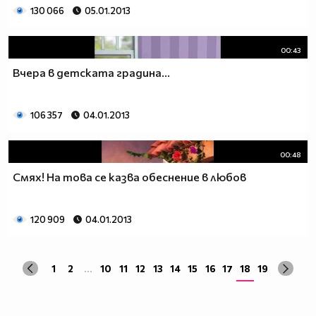
130 066
05.01.2013
00:43
Вчера в детската градина...
106 357
04.01.2013
00:48
Смях! На това се казва обеснение в любов
120 909
04.01.2013
1
2
...
10
11
12
13
14
15
16
17
18
19