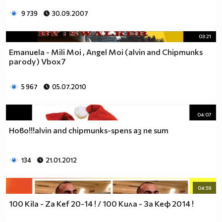
9 739
30.09.2007
03:21
Emanuela - Mili Moi , Angel Moi (alvin and Chipmunks
parody) Vbox7
5 967
05.07.2010
04:07
Ново!!!alvin and chipmunks-spens aз ne sum
134
21.01.2012
04:59
100 Kila - Za Kef 20-14 ! / 100 Кила - За Кеф 2014 !