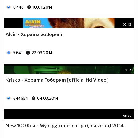
6 448
10.01.2014
02:42
Alvin - Хората говорят
5 641
22.03.2014
03:34
Krisko - Хората Говорят [official Hd Video]
644 554
04.03.2014
05:29
New 100 Kila - My nigga ma-ma liga (mash-up) 2014