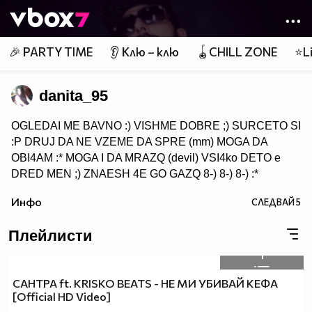
Member of
👾
🎉 PARTY TIME
👂 Клю – клю
🪀CHILL ZONE
⭐Li
danita_95
OGLEDAI ME BAVNO :) VISHME DOBRE ;) SURCETO SI
:P DRUJ DA NE VZEME DA SPRE (mm) MOGA DA
OBI4AM :* MOGA I DA MRAZQ (devil) VSI4ko DETO e
DRED MEN ;) ZNAESH 4E GO GAZQ 8-) 8-) 8-) :*
Инфо
СЛЕДВАЙ
5
Плейлисти
1
САНТРА ft. KRISKO BEATS - НЕ МИ УБИВАЙ КЕФА
[Official HD Video]