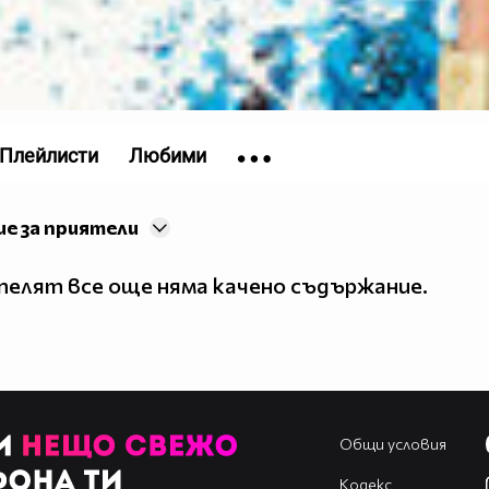
Плейлисти
Любими
е за приятели
елят все още няма качено съдържание.
Общи условия
Кодекс