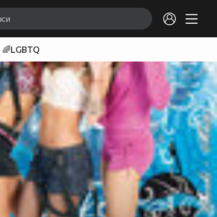
🌈LGBTQ