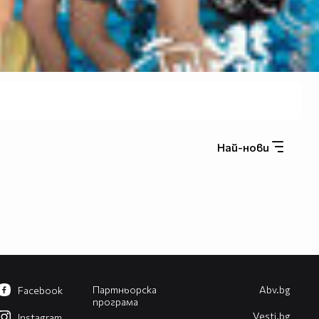
Най-нови
Партньорска
Abv.bg
Facebook
програма
Vesti.bg
Instagram