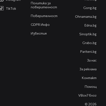
Политика за
поверителност
Gong.bg
TikTok
Поверителност
Оhnamama.bg
GDPR Инфо
Edna.bg
Известия
Sinoptik.bg
Grabo.bg
Pariteni.bg
За нас
За реклама
Контакт
Помощ
VBox7 блог
© 2026