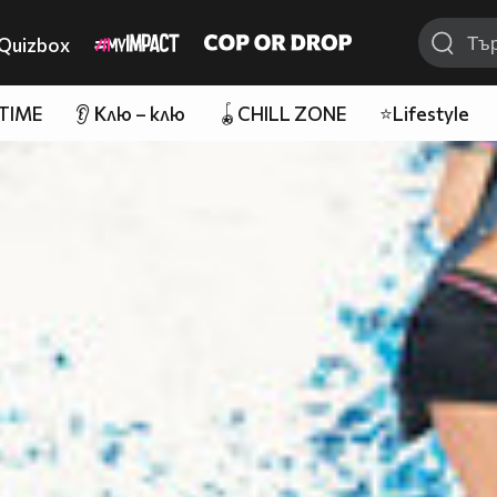
Quizbox
 TIME
👂 Клю – клю
🪀CHILL ZONE
⭐Lifestyle