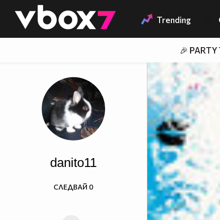
Member of
👾
Trending
🎉 PARTY
danito11
СЛЕДВАЙ
0